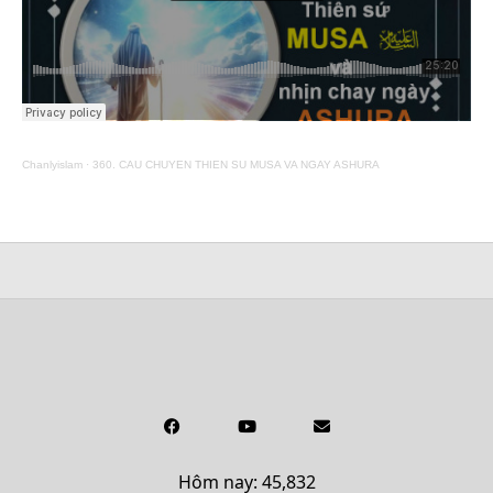
Chanlyislam
·
360. CAU CHUYEN THIEN SU MUSA VA NGAY ASHURA
Hôm nay: 45,832