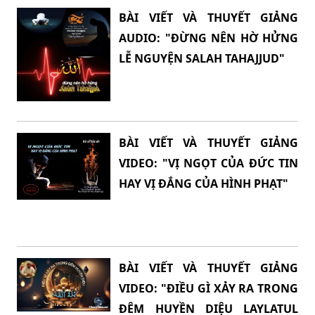
BÀI VIẾT VÀ THUYẾT GIẢNG
AUDIO: "ĐỪNG NÊN HỜ HỬNG
LỄ NGUYỆN SALAH TAHAJJUD"
BÀI VIẾT VÀ THUYẾT GIẢNG
VIDEO: "VỊ NGỌT CỦA ĐỨC TIN
HAY VỊ ĐẮNG CỦA HÌNH PHẠT"
BÀI VIẾT VÀ THUYẾT GIẢNG
VIDEO: "ĐIỀU GÌ XẢY RA TRONG
ĐÊM HUYỀN DIỆU LAYLATUL