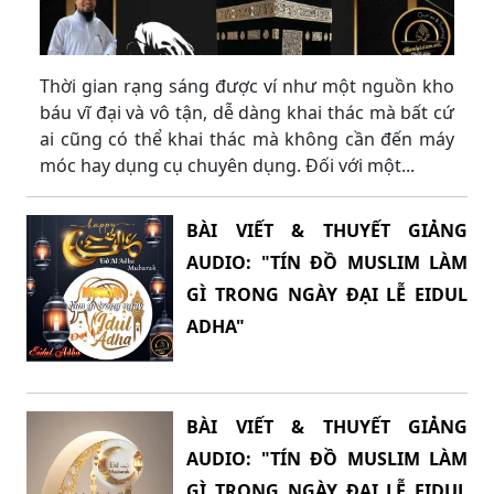
Thời gian rạng sáng được ví như một nguồn kho
báu vĩ đại và vô tận, dễ dàng khai thác mà bất cứ
ai cũng có thể khai thác mà không cần đến máy
móc hay dụng cụ chuyên dụng. Đối với một...
BÀI VIẾT & THUYẾT GIẢNG
AUDIO: "TÍN ĐỒ MUSLIM LÀM
GÌ TRONG NGÀY ĐẠI LỄ EIDUL
ADHA"
BÀI VIẾT & THUYẾT GIẢNG
AUDIO: "TÍN ĐỒ MUSLIM LÀM
GÌ TRONG NGÀY ĐẠI LỄ EIDUL