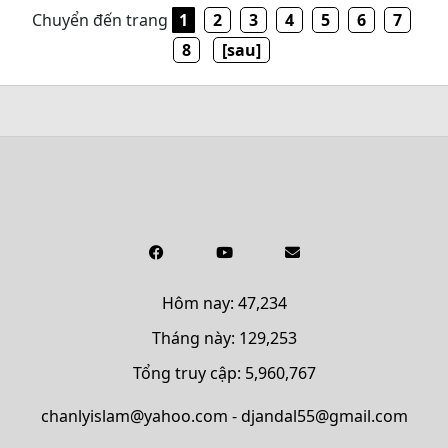
Chuyển đến trang
1
2
3
4
5
6
7
8
[sau]
Hôm nay: 47,234
Tháng này: 129,253
Tổng truy cập: 5,960,767
chanlyislam@yahoo.com - djandal55@gmail.com