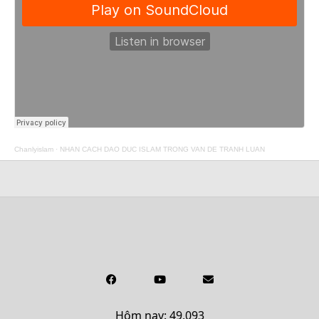
Chanlyislam
·
NHAN CACH DAO DUC ISLAM TRONG VAN DE TRANH LUAN
Hôm nay: 49,093