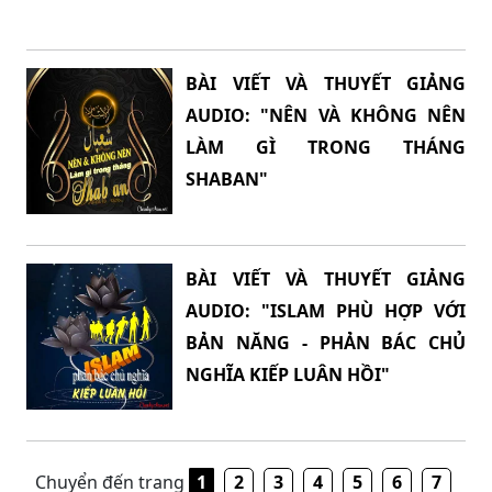
BÀI VIẾT VÀ THUYẾT GIẢNG
AUDIO: "NÊN VÀ KHÔNG NÊN
LÀM GÌ TRONG THÁNG
SHABAN"
BÀI VIẾT VÀ THUYẾT GIẢNG
AUDIO: "ISLAM PHÙ HỢP VỚI
BẢN NĂNG - PHẢN BÁC CHỦ
NGHĨA KIẾP LUÂN HỒI"
Chuyển đến trang
1
2
3
4
5
6
7