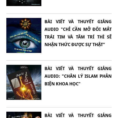
BÀI VIẾT VÀ THUYẾT GIẢNG
AUDIO "CHỈ CẦN MỞ ĐÔI MẮT
TRÁI TIM VÀ TÂM TRÍ THÌ SẼ
NHẬN THỨC ĐƯỢC SỰ THẬT"
BÀI VIẾT VÀ THUYẾT GIẢNG
AUDIO: "CHÂN LÝ ISLAM PHẢN
BIỆN KHOA HỌC"
BÀI VIẾT VÀ THUYẾT GIẢNG