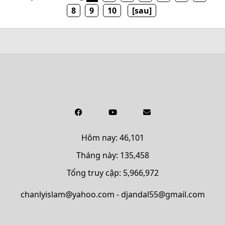
8
9
10
[sau]
Hôm nay: 46,101
Tháng này: 135,458
Tổng truy cập: 5,966,972
chanlyislam@yahoo.com - djandal55@gmail.com