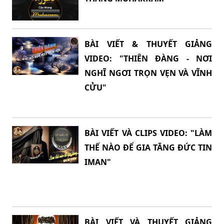
BÀI VIẾT & THUYẾT GIẢNG
VIDEO: "THIÊN ĐÀNG - NƠI
NGHĨ NGƠI TRỌN VẸN VÀ VĨNH
CỬU"
BÀI VIẾT VÀ CLIPS VIDEO: "LÀM
THẾ NÀO ĐỂ GIA TĂNG ĐỨC TIN
IMAN"
BÀI VIẾT VÀ THUYẾT GIẢNG