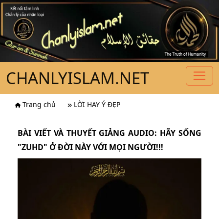
CHANLYISLAM.NET
Trang chủ
LỜI HAY Ý ĐẸP
BÀI VIẾT VÀ THUYẾT GIẢNG AUDIO: HÃY SỐNG
"ZUHD" Ở ĐỜI NÀY VỚI MỌI NGƯỜI!!!