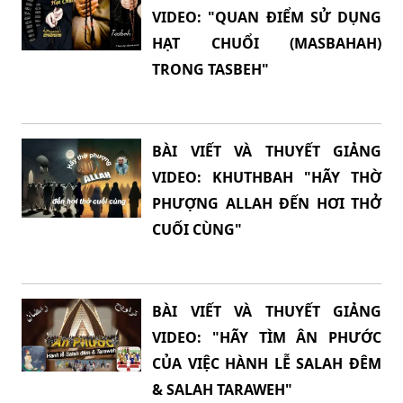
VIDEO: "QUAN ĐIỂM SỬ DỤNG
HẠT CHUỔI (MASBAHAH)
TRONG TASBEH"
BÀI VIẾT VÀ THUYẾT GIẢNG
VIDEO: KHUTHBAH "HÃY THỜ
PHƯỢNG ALLAH ĐẾN HƠI THỞ
CUỐI CÙNG"
BÀI VIẾT VÀ THUYẾT GIẢNG
VIDEO: "HÃY TÌM ÂN PHƯỚC
CỦA VIỆC HÀNH LỄ SALAH ĐÊM
& SALAH TARAWEH"