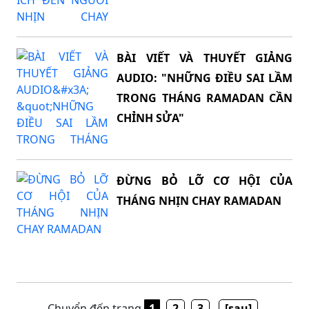
BÀI VIẾT VÀ THUYẾT GIẢNG
AUDIO: "NHỮNG ĐIỀU SAI LẦM
TRONG THÁNG RAMADAN CẦN
CHỈNH SỬA"
ĐỪNG BỎ LỠ CƠ HỘI CỦA
THÁNG NHỊN CHAY RAMADAN
Chuyển đến trang
1
2
3
[sau]