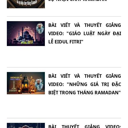
BÀI VIẾT VÀ THUYẾT GIẢNG
VIDEO: "GIÁO LUẬT NGÀY ĐẠI
LỄ EIDUL FITRI"
BÀI VIẾT VÀ THUYẾT GIẢNG
VIDEO: "NHỮNG GIÁ TRỊ ĐẶC
BIỆT TRONG THÁNG RAMADAN"
BÀI THUYẾT GIẢNG VIDEO: