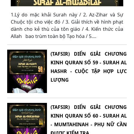
1.Lý do mặc khải Surah này / 2. Az-Zihar và Sự
Chuộc tội cho việc đó / 3. Giải thích về hình phạt
dành cho kẻ thù của tôn giáo / 4. Kiến thức của
Allah bao trùm toàn bộ Tạo hóa / 5....
(TAFSIR) DIỂN GIẢI CHƯƠNG
KINH QURAN SỐ 59 - SURAH AL
HASHR - CUỘC TẬP HỢP LỰC
LƯỢNG
(TAFSIR) DIỂN GIẢI CHƯƠNG
KINH QURAN SỐ 60 - SURAH AL
- MUMTAHINAH - PHỤ NỮ CẦN
ĐƯỢC KIỂM TRA