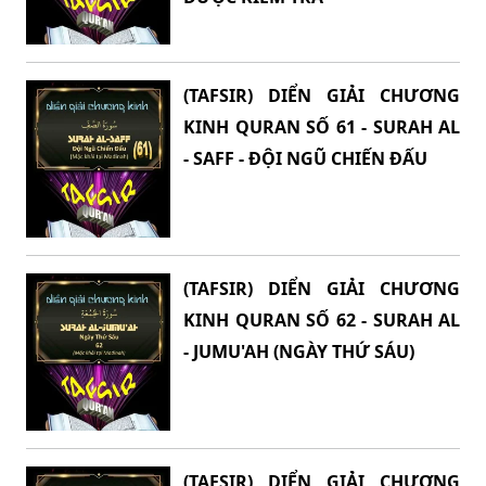
(TAFSIR) DIỂN GIẢI CHƯƠNG
KINH QURAN SỐ 61 - SURAH AL
- SAFF - ĐỘI NGŨ CHIẾN ĐẤU
(TAFSIR) DIỂN GIẢI CHƯƠNG
KINH QURAN SỐ 62 - SURAH AL
- JUMU'AH (NGÀY THỨ SÁU)
(TAFSIR) DIỂN GIẢI CHƯƠNG