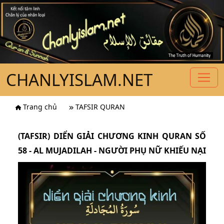
CHANLYISLAM.NET
Trang chủ
TAFSIR QURAN
(TAFSIR) DIỂN GIẢI CHƯƠNG KINH QURAN SỐ
58 - AL MUJADILAH - NGƯỜI PHỤ NỮ KHIẾU NẠI