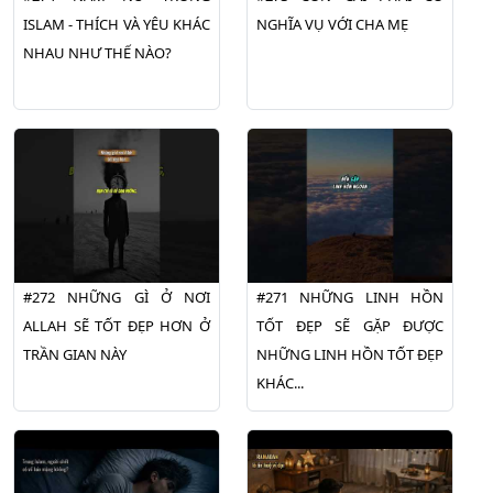
ISLAM - THÍCH VÀ YÊU KHÁC
NGHĨA VỤ VỚI CHA MẸ
NHAU NHƯ THẾ NÀO?
#272 NHỮNG GÌ Ở NƠI
#271 NHỮNG LINH HỒN
ALLAH SẼ TỐT ĐẸP HƠN Ở
TỐT ĐẸP SẼ GẶP ĐƯỢC
TRẦN GIAN NÀY
NHỮNG LINH HỒN TỐT ĐẸP
KHÁC...