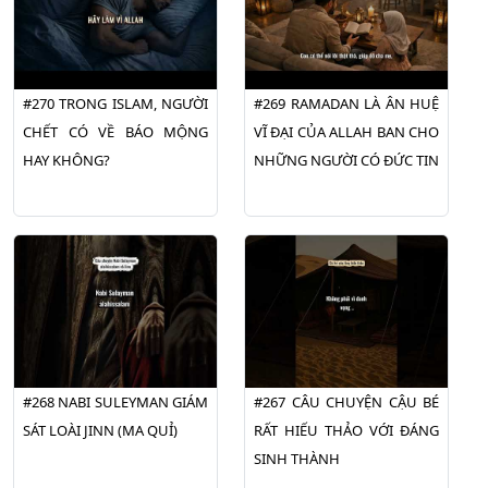
#270 TRONG ISLAM, NGƯỜI
#269 RAMADAN LÀ ÂN HUỆ
CHẾT CÓ VỀ BÁO MỘNG
VĨ ĐẠI CỦA ALLAH BAN CHO
HAY KHÔNG?
NHỮNG NGƯỜI CÓ ĐỨC TIN
#268 NABI SULEYMAN GIÁM
#267 CÂU CHUYỆN CẬU BÉ
SÁT LOÀI JINN (MA QUỈ)
RẤT HIẾU THẢO VỚI ĐÁNG
SINH THÀNH