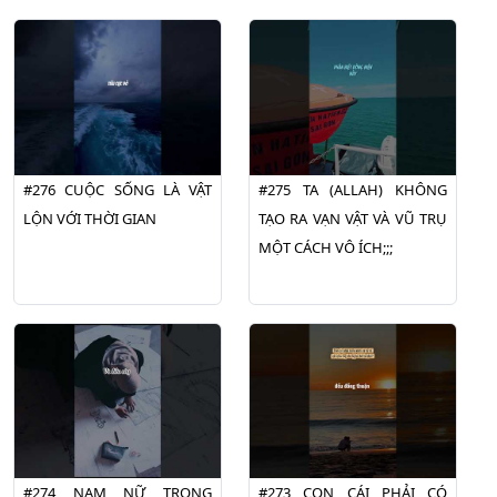
#276 CUỘC SỐNG LÀ VẬT
#275 TA (ALLAH) KHÔNG
LỘN VỚI THỜI GIAN
TẠO RA VẠN VẬT VÀ VŨ TRỤ
MỘT CÁCH VÔ ÍCH;;;
#274 NAM NỮ TRONG
#273 CON CÁI PHẢI CÓ