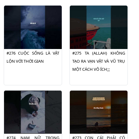
#276 CUỘC SỐNG LÀ VẬT
#275 TA (ALLAH) KHÔNG
LỘN VỚI THỜI GIAN
TẠO RA VẠN VẬT VÀ VŨ TRỤ
MỘT CÁCH VÔ ÍCH;;;
#274 NAM NỮ TRONG
#273 CON CÁI PHẢI CÓ