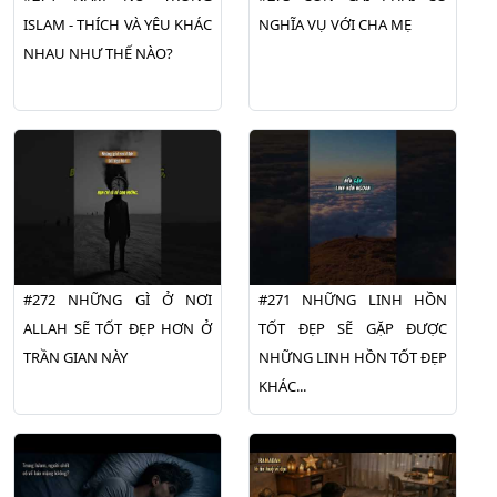
ISLAM - THÍCH VÀ YÊU KHÁC
NGHĨA VỤ VỚI CHA MẸ
NHAU NHƯ THẾ NÀO?
#272 NHỮNG GÌ Ở NƠI
#271 NHỮNG LINH HỒN
ALLAH SẼ TỐT ĐẸP HƠN Ở
TỐT ĐẸP SẼ GẶP ĐƯỢC
TRẦN GIAN NÀY
NHỮNG LINH HỒN TỐT ĐẸP
KHÁC...