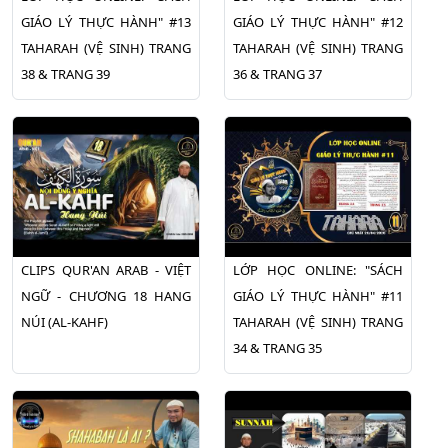
GIÁO LÝ THỰC HÀNH" #13
GIÁO LÝ THỰC HÀNH" #12
TAHARAH (VỆ SINH) TRANG
TAHARAH (VỆ SINH) TRANG
38 & TRANG 39
36 & TRANG 37
CLIPS QUR'AN ARAB - VIỆT
LỚP HỌC ONLINE: "SÁCH
NGỮ - CHƯƠNG 18 HANG
GIÁO LÝ THỰC HÀNH" #11
NÚI (AL-KAHF)
TAHARAH (VỆ SINH) TRANG
34 & TRANG 35