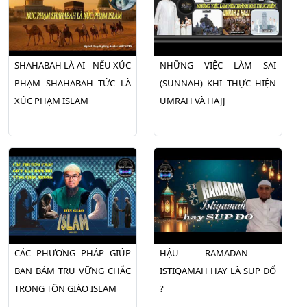
SHAHABAH LÀ AI - NẾU XÚC
NHỮNG VIỆC LÀM SAI
PHẠM SHAHABAH TỨC LÀ
(SUNNAH) KHI THỰC HIỆN
XÚC PHẠM ISLAM
UMRAH VÀ HAJJ
CÁC PHƯƠNG PHÁP GIÚP
HẬU RAMADAN -
BẠN BÁM TRỤ VỮNG CHẮC
ISTIQAMAH HAY LÀ SỤP ĐỔ
TRONG TÔN GIÁO ISLAM
?