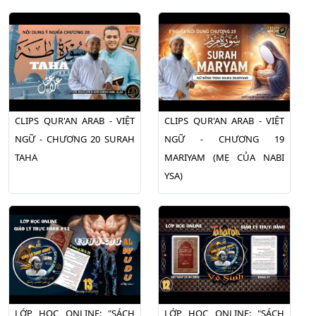
CLIPS QUR'AN ARAB - VIỆT
CLIPS QUR'AN ARAB - VIỆT
NGỮ - CHƯƠNG 20 SURAH
NGỮ - CHƯƠNG 19
TAHA
MARIYAM (MẸ CỦA NABI
YSA)
LỚP HỌC ONLINE: "SÁCH
LỚP HỌC ONLINE: "SÁCH