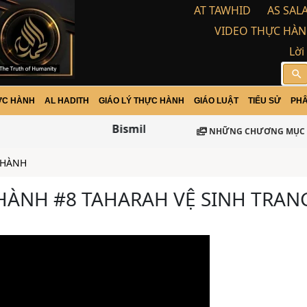
AT TAWHID
AS SAL
VIDEO THỰC HÀN
Lời
search
ỰC HÀNH
AL HADITH
GIÁO LÝ THỰC HÀNH
GIÁO LUẬT
TIỂU SỬ
PHÂ
Bismillah-ir Rohman-ir Rohim / Assa
NHỮNG CHƯƠNG MỤC 
 HÀNH
HÀNH #8 TAHARAH VỆ SINH TRAN