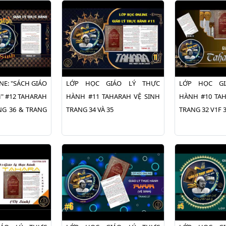
NE: "SÁCH GIÁO
LỚP HỌC GIÁO LÝ THỰC
LỚP HỌC GI
" #12 TAHARAH
HÀNH #11 TAHARAH VỆ SINH
HÀNH #10 TAH
ANG 36 & TRANG
TRANG 34 VÀ 35
TRANG 32 V1F 