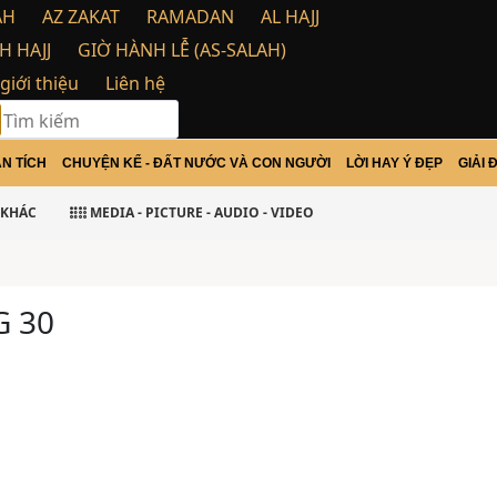
AH
AZ ZAKAT
RAMADAN
AL HAJJ
H HAJJ
GIỜ HÀNH LỄ (AS-SALAH)
 giới thiệu
Liên hệ
N TÍCH
CHUYỆN KỂ - ĐẤT NƯỚC VÀ CON NGƯỜI
LỜI HAY Ý ĐẸP
GIẢI 
lamu Alaikum Warohma tulloh wabarakatu
KHÁC
MEDIA - PICTURE - AUDIO - VIDEO
G 30