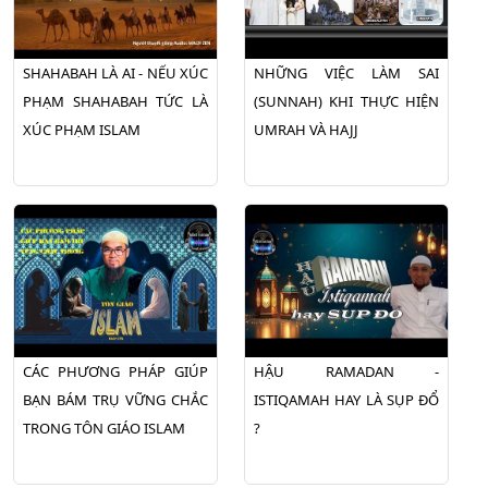
SHAHABAH LÀ AI - NẾU XÚC
NHỮNG VIỆC LÀM SAI
PHẠM SHAHABAH TỨC LÀ
(SUNNAH) KHI THỰC HIỆN
XÚC PHẠM ISLAM
UMRAH VÀ HAJJ
CÁC PHƯƠNG PHÁP GIÚP
HẬU RAMADAN -
BẠN BÁM TRỤ VỮNG CHẮC
ISTIQAMAH HAY LÀ SỤP ĐỔ
TRONG TÔN GIÁO ISLAM
?