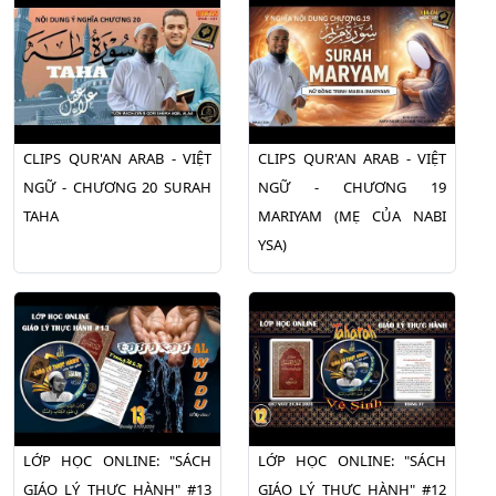
CLIPS QUR'AN ARAB - VIỆT
CLIPS QUR'AN ARAB - VIỆT
NGỮ - CHƯƠNG 20 SURAH
NGỮ - CHƯƠNG 19
TAHA
MARIYAM (MẸ CỦA NABI
YSA)
LỚP HỌC ONLINE: "SÁCH
LỚP HỌC ONLINE: "SÁCH
GIÁO LÝ THỰC HÀNH" #13
GIÁO LÝ THỰC HÀNH" #12