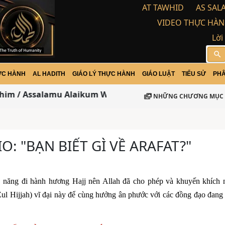
AT TAWHID
AS SAL
VIDEO THỰC HÀN
Lời
search
ỰC HÀNH
AL HADITH
GIÁO LÝ THỰC HÀNH
GIÁO LUẬT
TIỂU SỬ
PHÂ
him / Assalamu Alaikum Warohma tulloh wabarakatu
NHỮNG CHƯƠNG MỤC 
O: "BẠN BIẾT GÌ VỀ ARAFAT?"
 năng đi hành hương Hajj nên Allah đã cho phép và khuyến khích
ul Hijjah) vĩ đại này để cùng hưởng ân phước với các đồng đạo đang 