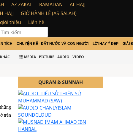
AH
AZ ZAKAT
RAMADAN
AL HAJJ
H HAJJ
GIỜ HÀNH LỄ (AS-SALAH)
 giới thiệu
Liên hệ
N TÍCH
CHUYỆN KỂ - ĐẤT NƯỚC VÀ CON NGƯỜI
LỜI HAY Ý ĐẸP
GIẢI 
KHÁC
MEDIA - PICTURE - AUDIO - VIDEO
QURAN & SUNNAH
 những
ở trên