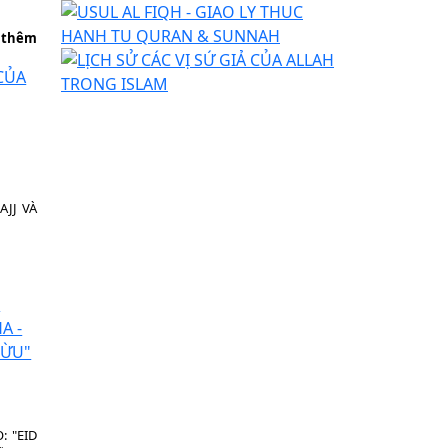
 thêm
AJJ VÀ
: "EID