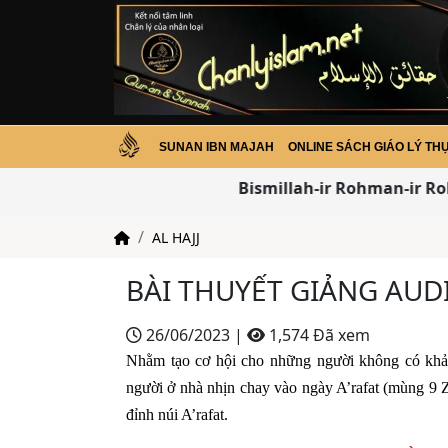
SUNAN IBN MAJAH
ONLINE SÁCH GIÁO LÝ TH
Bismillah-ir Rohman-ir Ro
AL HAJJ
BÀI THUYẾT GIẢNG AUDI
26/06/2023
|
1,574 Đã xem
Nhằm tạo cơ hội cho những người không có khả
người ở nhà nhịn chay vào ngày A’rafat (mùng 9 Z
đỉnh núi A’rafat.