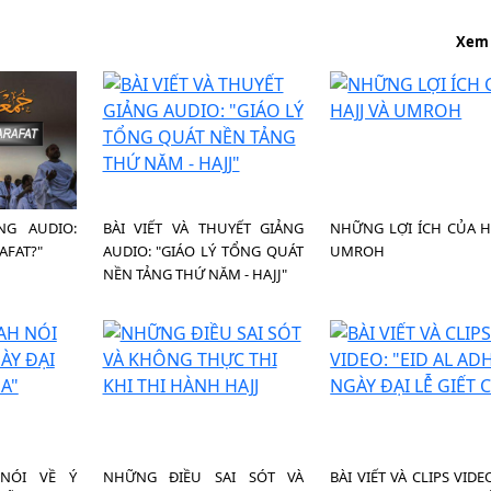
Xem
NG AUDIO:
BÀI VIẾT VÀ THUYẾT GIẢNG
NHỮNG LỢI ÍCH CỦA H
RAFAT?"
AUDIO: "GIÁO LÝ TỔNG QUÁT
UMROH
NỀN TẢNG THỨ NĂM - HAJJ"
NÓI VỀ Ý
NHỮNG ĐIỀU SAI SÓT VÀ
BÀI VIẾT VÀ CLIPS VIDEO