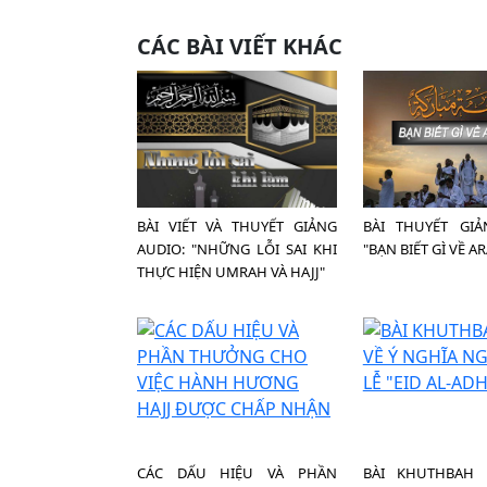
CÁC BÀI VIẾT KHÁC
BÀI VIẾT VÀ THUYẾT GIẢNG
BÀI THUYẾT GIẢ
AUDIO: "NHỮNG LỖI SAI KHI
"BẠN BIẾT GÌ VỀ A
THỰC HIỆN UMRAH VÀ HAJJ"
CÁC DẤU HIỆU VÀ PHẦN
BÀI KHUTHBAH 