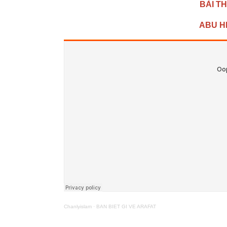
BÀI T
ABU H
Chanlyislam
·
BAN BIET GI VE ARAFAT