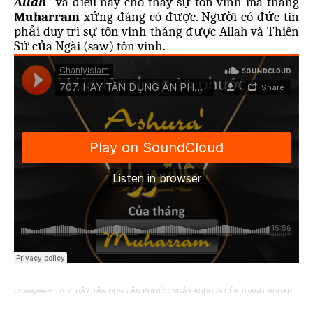
Allah”
và điều này cho thấy sự tôn vinh mà tháng
Muharram
xứng đáng có được. Người có đức tin
phải duy trì sự tôn vinh tháng được Allah và Thiên
Sứ của Ngài (saw) tôn vinh.
Chanlyislam
·
707. HÃY TẬN DỤNG ÂN PHƯỚC NGÀY ASHURA CỦA THÁNG MUHARRAM