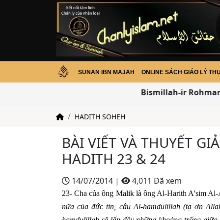
SUNAN IBN MAJAH
ONLINE SÁCH GIÁO LÝ TH
Bismillah-ir Rohman-i
HADITH SOHEH
BÀI VIẾT VÀ THUYẾT GI
HADITH 23 & 24
14/07/2014
|
4,011 Đã xem
23- Cha của ông Malik là ông Al-Harith A'sim Al-A'
nữa của đức tin, câu Al-hamdulillah (tạ ơn All
hamdulillah sẽ lấp đầy những khoảng trống giữa tr