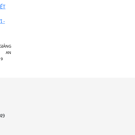
GIẢNG
H AN
19
949