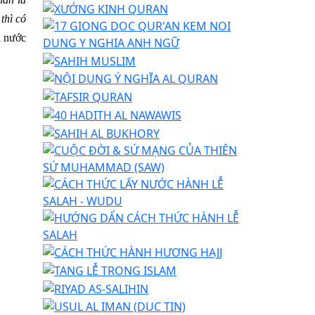
thì có
i nước