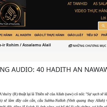
AT TAWHID
AS SAL
VIDEO THỰC HÀN
Lời
search
ỰC HÀNH
AL HADITH
GIÁO LÝ THỰC HÀNH
GIÁO LUẬT
TIỂU SỬ
PHÂ
r Rohim / Assalamu Alaikum Warohma tulloh wabarakat
NHỮNG CHƯƠNG MỤC 
ẢNG AUDIO: 40 HADITH AN NAWAW
sha'ry (R) thuật lại là Thiên sứ của Allah (saw) có nói:
"Sự sạch sẽ l
ah) sẽ làm đầy cán cân, câu Subha-Nalloh (Vinh quang thay Allah) 
ời đất, dâng lễ Solah là ánh sáng, sự bố thí là vật chứng, sự kiên n