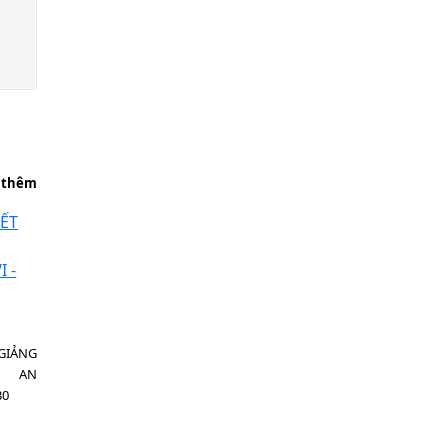
 thêm
GIẢNG
H AN
30