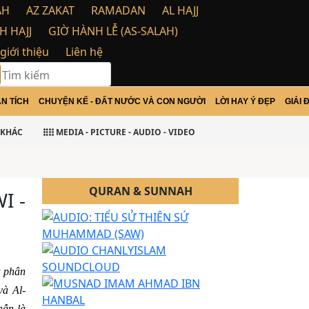
AH
AZ ZAKAT
RAMADAN
AL HAJJ
H HAJJ
GIỜ HÀNH LỄ (AS-SALAH)
 giới thiệu
Liên hệ
N TÍCH
CHUYỆN KỂ - ĐẤT NƯỚC VÀ CON NGƯỜI
LỜI HAY Ý ĐẸP
GIẢI 
u
KHÁC
MEDIA - PICTURE - AUDIO - VIDEO
QURAN & SUNNAH
I -
à phân
và Al-
hẫn là