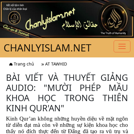
CHANLYISLAM.NET
Trang chủ
AT TAWHID
BÀI VIẾT VÀ THUYẾT GIẢNG
AUDIO: "MƯỜI PHÉP MẦU
KHOA HỌC TRONG THIÊN
KINH QUR'AN"
Kinh Qur’an không những huyền diệu về mặt ngôn
từ diễn đạt mà còn về những sự kiện khoa học cho
thấy nó đích thực đến từ Đấng đã tạo ra vũ trụ và