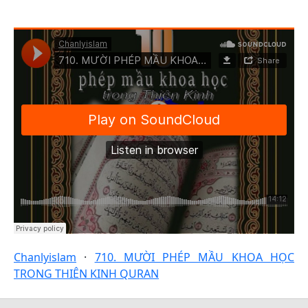
Chanlyislam
·
710. MƯỜI PHÉP MẦU KHOA HỌC
TRONG THIÊN KINH QURAN