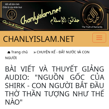
CHANLYISLAM.NET
Trang chủ
CHUYỆN KỂ - ĐẤT NƯỚC VÀ CON
NGƯỜI
BÀI VIẾT VÀ THUYẾT GIẢNG
AUDIO: "NGUỒN GỐC CỦA
SHIRK - CON NGƯỜI BẮT ĐẦU
THỜ THẦN TƯỢNG NHƯ THẾ
NÀO"