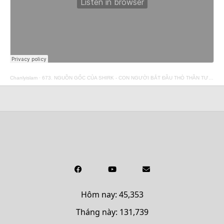
Chanlyislam
·
673. NGUỒN GỐC CỦA SHIRK - CON NGƯỜI BẮT ĐẦU THÒ THẦN TƯỢNG NHƯ THẾ NÀO
Hôm nay: 45,353
Tháng này: 131,739