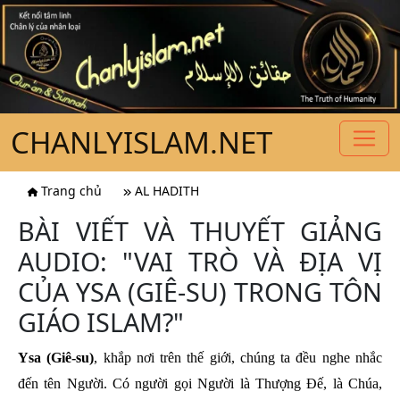
CHANLYISLAM.NET
Trang chủ
AL HADITH
BÀI VIẾT VÀ THUYẾT GIẢNG
AUDIO: "VAI TRÒ VÀ ĐỊA VỊ
CỦA YSA (GIÊ-SU) TRONG TÔN
GIÁO ISLAM?"
Ysa (Giê-su)
, khắp nơi trên thế giới, chúng ta đều nghe nhắc
đến tên Người. Có người gọi Người là Thượng Đế, là Chúa,