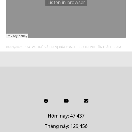
Chanlyislam
·
674. VAI TRÒ VÀ ĐỊA VỊ CỦA YSA - GIESU TRONG TÔN GIÁO ISLAM
Hôm nay: 47,437
Tháng này: 129,456