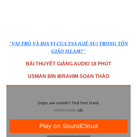
"VAI TRÒ VÀ ĐỊA VỊ CỦA YSA (GIÊ-SU) TRONG TÔN
GIÁO ISLAM?"
BÀI THUYẾT GIẢNG AUDIO 18 PHÚT
USMAN BIN IBRAHIM SOẠN THẢO