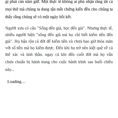
gì phải cần nắm giữ. Một thực tế không ai phủ nhận rằng tất cả
mọi thứ mà chúng ta đang tận mắt chứng kiến đều cho chúng ta
thấy rằng chúng sẽ có một ngày hồi kết.
Người xưa có câu "Sống đến già, học đến già". Nhưng thực tế,
nhiều người hiện "sống đến già mà họ chỉ biết kiếm tiền đến
già". Họ bận rộn cả đời để kiếm tiền và chưa bao giờ thỏa mãn
với số tiền mà họ kiếm được. Đến khi họ trở nên kiệt quệ về cả
thể xác và tinh thần, ngay cả khi đến cuối đời mà họ vẫn
chưa
chuẩn bị hành trang cho cuộc hành trình sau buổi chiều
này...