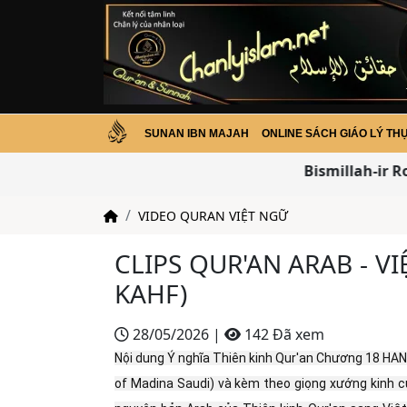
SUNAN IBN MAJAH
ONLINE SÁCH GIÁO LÝ TH
Bismillah-ir Ro
VIDEO QURAN VIỆT NGỮ
CLIPS QUR'AN ARAB - V
KAHF)
28/05/2026
|
142 Đã xem
Nội dung Ý nghĩa Thiên kinh Qur'an Chương 18 HANG
of Madina Saudi) và kèm theo giọng xướng kinh củ