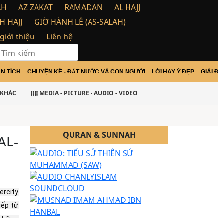
AH
AZ ZAKAT
RAMADAN
AL HAJJ
H HAJJ
GIỜ HÀNH LỄ (AS-SALAH)
 giới thiệu
Liên hệ
N TÍCH
CHUYỆN KỂ - ĐẤT NƯỚC VÀ CON NGƯỜI
LỜI HAY Ý ĐẸP
GIẢI 
arakatu
KHÁC
MEDIA - PICTURE - AUDIO - VIDEO
QURAN & SUNNAH
AL-
rcity 
ếp từ 