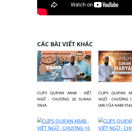
CÁC BÀI VIẾT KHÁC
CLIPS QUR'AN ARAB - VIỆT
CLIPS QUR'AN A
NGỮ - CHƯƠNG 20 SURAH
NGỮ - CHƯƠNG 1
TAHA
(MẸ CỦA NABI YSA)