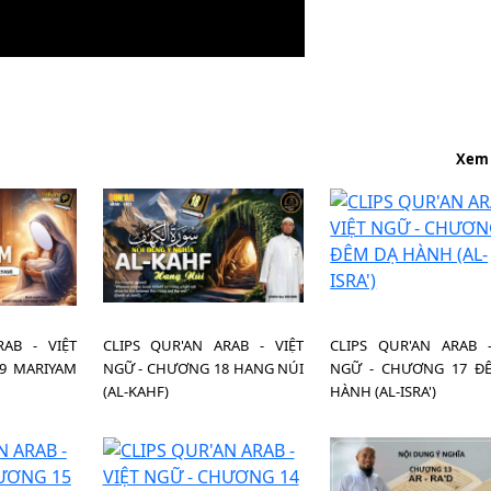
Xem
RAB - VIỆT
CLIPS QUR'AN ARAB - VIỆT
CLIPS QUR'AN ARAB -
9 MARIYAM
NGỮ - CHƯƠNG 18 HANG NÚI
NGỮ - CHƯƠNG 17 Đ
(AL-KAHF)
HÀNH (AL-ISRA')