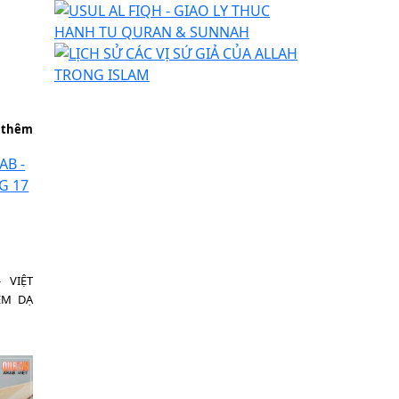
 thêm
 VIỆT
ÊM DẠ