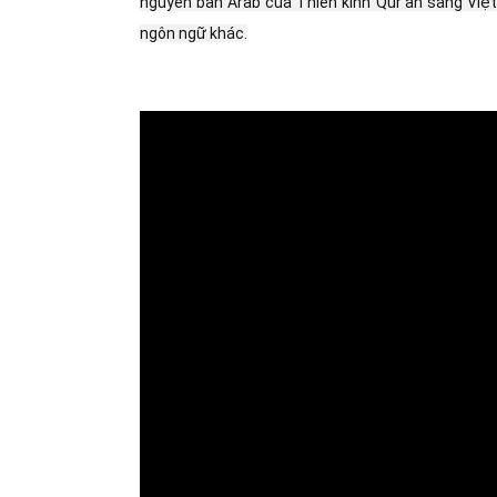
nguyên bản Arab của Thiên kinh Qur'an sang Việ
ngôn ngữ khác.