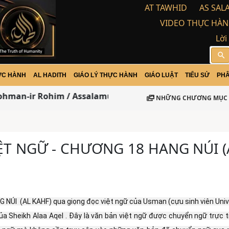
AT TAWHID
AS SAL
VIDEO THỰC HÀN
Lời
search
ỰC HÀNH
AL HADITH
GIÁO LÝ THỰC HÀNH
GIÁO LUẬT
TIỂU SỬ
PHÂ
hman-ir Rohim / Assalamu Alaikum Warohma tulloh wab
NHỮNG CHƯƠNG MỤC 
IỆT NGỮ - CHƯƠNG 18 HANG NÚI (
 NÚI  (AL KAHF) qua giọng đọc việt ngữ của Usman (cựu sinh viên Unive
a Sheikh Alaa Aqel . Đây là văn bản việt ngữ được chuyển ngữ trực ti