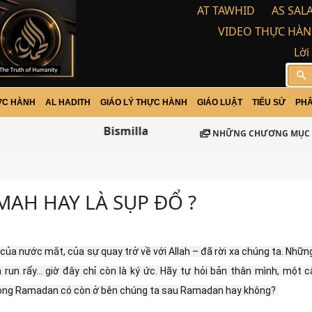
AT TAWHID
AS SAL
VIDEO THỰC HÀN
Lời
search
ỰC HÀNH
AL HADITH
GIÁO LÝ THỰC HÀNH
GIÁO LUẬT
TIỂU SỬ
PHÂ
Bismillah-ir Rohman-ir Rohim / Assala
NHỮNG CHƯƠNG MỤC 
MAH HAY LÀ SỤP ĐỔ ?
ủa nước mắt, của sự quay trở về với Allah – đã rời xa chúng ta. Nhữn
m run rẩy… giờ đây chỉ còn là ký ức. Hãy tự hỏi bản thân mình, một câ
trong Ramadan có còn ở bên chúng ta sau Ramadan hay không? 