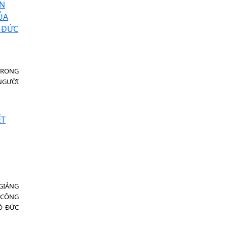
TRONG
NGƯỜI
GIẢNG
 CÔNG
Ó ĐỨC