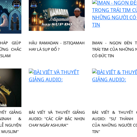
HÁP GIÚP
HẬU RAMADAN - ISTIQAMAH
IMAN - NGỌN ĐÈN 
ỮNG CHẮC
HAY LÀ SỤP ĐỔ ?
TRÁI TIM CỦA NHỮNG 
ISLAM
CÓ ĐỨC TIN
UYẾT GIẢNG
BÀI VIẾT VÀ THUYẾT GIẢNG
BÀI VIẾT & THUYẾT 
ANINAH &
AUDIO: "CÁC CẤP BẬC NHỊN
AUDIO: "SỰ THÀNH
LỄ NGUYỆN
CHAY NGÀY ASHURA'"
CỦA NHỮNG NGƯỜI C
 MUSLIM"
TIN"