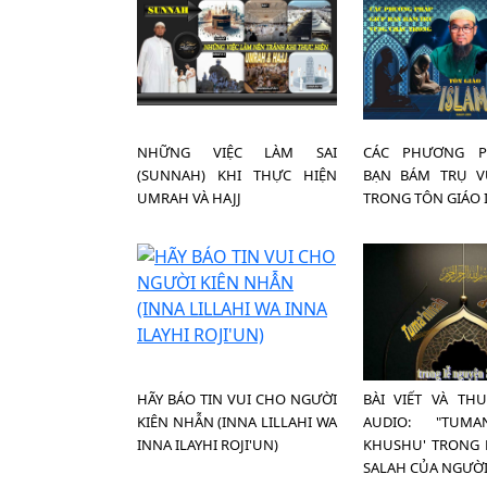
NHỮNG VIỆC LÀM SAI
CÁC PHƯƠNG P
(SUNNAH) KHI THỰC HIỆN
BẠN BÁM TRỤ V
UMRAH VÀ HAJJ
TRONG TÔN GIÁO 
HÃY BÁO TIN VUI CHO NGƯỜI
BÀI VIẾT VÀ TH
KIÊN NHẪN (INNA LILLAHI WA
AUDIO: "TUM
INNA ILAYHI ROJI'UN)
KHUSHU' TRONG 
SALAH CỦA NGƯỜI