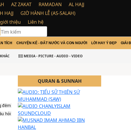
AH
AZ ZAKAT
RAMADAN
AL HAJJ
H HAJJ
GIỜ HÀNH LỄ (AS-SALAH)
 giới thiệu
Liên hệ
N TÍCH
CHUYỆN KỂ - ĐẤT NƯỚC VÀ CON NGƯỜI
LỜI HAY Ý ĐẸP
GIẢI 
mu Alaikum Warohma tulloh wabarakatu
KHÁC
MEDIA - PICTURE - AUDIO - VIDEO
QURAN & SUNNAH
g đêm 
u hỏi 