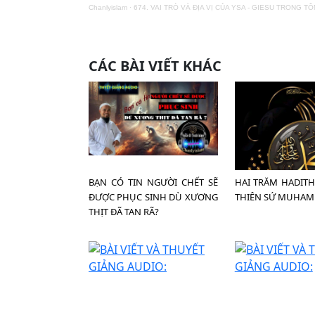
Chanlyislam
·
674. VAI TRÒ VÀ ĐỊA VỊ CỦA YSA - GIESU TRONG T
CÁC BÀI VIẾT KHÁC
BẠN CÓ TIN NGƯỜI CHẾT SẼ
HAI TRĂM HADIT
ĐƯỢC PHỤC SINH DÙ XƯƠNG
THIÊN SỨ MUHAM
THỊT ĐÃ TAN RÃ?