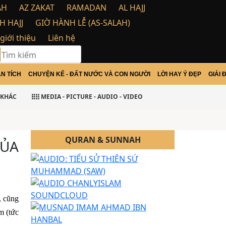
AH
AZ ZAKAT
RAMADAN
AL HAJJ
H HAJJ
GIỜ HÀNH LỄ (AS-SALAH)
 giới thiệu
Liên hệ
N TÍCH
CHUYỆN KỂ - ĐẤT NƯỚC VÀ CON NGƯỜI
LỜI HAY Ý ĐẸP
GIẢI 
akatu
KHÁC
MEDIA - PICTURE - AUDIO - VIDEO
QURAN & SUNNAH
CỦA
, cũng
m (tức