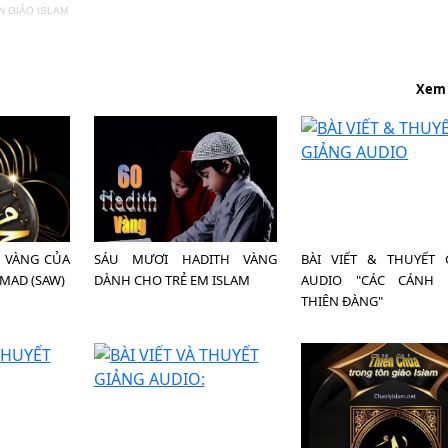
ÔN GIÁO ISLAM
Xem
H VÀNG CỦA
SÁU MƯƠI HADITH VÀNG
BÀI VIẾT & THUYẾT 
MAD (SAW)
DÀNH CHO TRẺ EM ISLAM
AUDIO "CÁC CÁNH
THIÊN ĐÀNG"