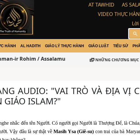
AT TAWHID
AS SAL
VIDEO THỰC HÀN
Lời
search
ỰC HÀNH
AL HADITH
GIÁO LÝ THỰC HÀNH
GIÁO LUẬT
TIỂU SỬ
PHÂ
an-ir Rohim / Assalamu Alaikum Warohma tulloh wabar
NHỮNG CHƯƠNG MỤC 
ẢNG AUDIO: "VAI TRÒ VÀ ĐỊA VỊ 
N GIÁO ISLAM?"
ều nghe nhắc đến tên Người. Có người gọi Người là Thượng Đế, là Chúa
ời. Vậy đâu là sự thật về
Masih Ysa (Giê-su)
con trai của bà Marya
h) hay không?