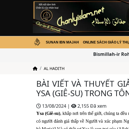
SUNAN IBN MAJAH
ONLINE SÁCH GIÁO LÝ TH
Bismillah-ir Rohm
AL HADITH
BÀI VIẾT VÀ THUYẾT GI
YSA (GIÊ-SU) TRONG TÔ
13/08/2024
|
2,155 Đã xem
Ysa (Giê-su)
, khắp nơi trên thế giới, chúng ta đ
có người đánh giá thấp về Người và xúc phạm Ngư
bà Maria)? Và có thật sự Ysa là con trai của (Alla