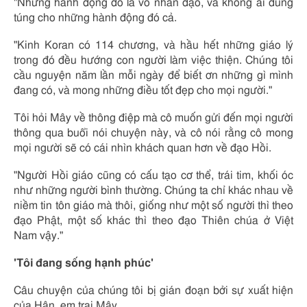
"Những hành động đó là vô nhân đạo, và không ai dung
túng cho những hành động đó cả.
"Kinh Koran có 114 chương, và hầu hết những giáo lý
trong đó đều hướng con người làm việc thiện. Chúng tôi
cầu nguyện năm lần mỗi ngày để biết ơn những gì mình
đang có, và mong những điều tốt đẹp cho mọi người."
Tôi hỏi Mây về thông điệp mà cô muốn gửi đến mọi người
thông qua buổi nói chuyện này, và cô nói rằng cô mong
mọi người sẽ có cái nhìn khách quan hơn về đạo Hồi.
"Người Hồi giáo cũng có cấu tạo cơ thể, trái tim, khối óc
như những người bình thường. Chúng ta chỉ khác nhau về
niềm tin tôn giáo mà thôi, giống như một số người thì theo
đạo Phật, một số khác thì theo đạo Thiên chúa ở Việt
Nam vậy."
'
Tôi đang sống hạnh phúc
'
Câu chuyện của chúng tôi bị gián đoạn bởi sự xuất hiện
của Hân, em trai Mây.