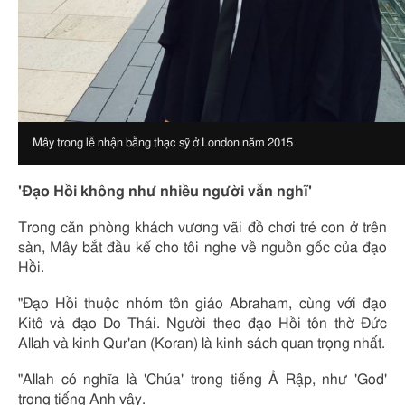
Mây trong lễ nhận bằng thạc sỹ ở London năm 2015
Image
caption
'
Đạo Hồi không như nhiều người vẫn nghĩ
'
Trong căn phòng khách vương vãi đồ chơi trẻ con ở trên
sàn, Mây bắt đầu kể cho tôi nghe về nguồn gốc của đạo
Hồi.
"Đạo Hồi thuộc nhóm tôn giáo Abraham, cùng với đạo
Kitô và đạo Do Thái. Người theo đạo Hồi tôn thờ Đức
Allah và kinh Qur'an (Koran) là kinh sách quan trọng nhất.
"Allah có nghĩa là 'Chúa' trong tiếng Ả Rập, như 'God'
trong tiếng Anh vậy.