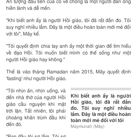
Ấn tượng đầu tiên của cô về chồng là một người đàn ông
hiền lành và dễ mến.
"Khi biết anh ấy là người Hồi giáo, tôi đã rất đắn đo. Tôi
suy nghĩ nhiều lắm. Đây là một điều hoàn toàn mới mẻ đối
với tôi", Mây kể.
"Tôi quyết định chia tay anh ấy một thời gian để tìm hiểu
về đạo Hồi. Tôi muốn biết mình có thể sống như một
người Hồi giáo hay không."
Thế là vào tháng Ramadan năm 2015, Mây quyết định
'fasting' như người Hồi giáo.
"Tôi nhịn ăn, nhịn uống, và
Khi biết anh ấy là người
đến nhà thờ của người Hồi
Hồi giáo, tôi đã rất đắn
giáo cầu nguyện khi mặt
đo. Tôi suy nghĩ nhiều
trời lặn. Tất nhiên, tôi phải
lắm. Đây là một điều hoàn
choàng khăn trùm đầu khi
toàn mới mẻ đối với tôi
đến đó.
Maymunah (Mây)
"Ban đầu tôi sợ lắm. Tôi sợ