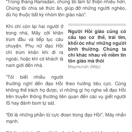
"Trong tháng Ramadan, chúng tôi làm từ thiện nhiều hơn.
Chúng tôi chia sẻ thức ăn, giúp đỡ những người nghèo,
dù họ thuộc bất kỳ nhóm tôn giáo nào".
Khi chỉ còn lại hai người ở
Người Hồi giáo cũng có
trong nhà, Mây cởi khăn
cấu tạo cơ thể, trái tim,
trùm đầu và tiếp tục câu
khối óc như những người
chuyện. Phụ nữ đạo Hồi
bình thường. Chúng ta
chỉ trùm khăn khi đi ra
chỉ khác nhau về niềm tin
ngoài, hoặc khi có khách là
tôn giáo mà thôi
nam giới đến nhà.
Maymunah (Mây)
"Tôi biết nhiều người
thường nghĩ đến đạo Hồi theo hướng tiêu cực. Cũng
không thể trách họ được, vì những gì họ nghe về đạo Hồi
trên truyền thông thường liên quan đến các vụ giết người
IS hay đánh bom tự sát.
"Đó là những phần tử cực đoan trong đạo Hồi", Mây nhấn
mạnh.