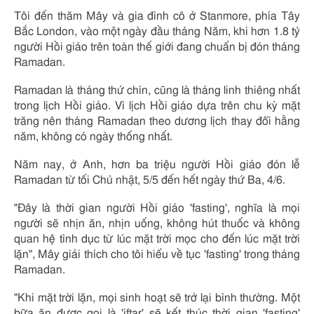
Tôi đến thăm Mây và gia đình cô ở Stanmore, phía Tây
Bắc London, vào một ngày đầu tháng Năm, khi hơn 1.8 tỷ
người Hồi giáo trên toàn thế giới đang chuẩn bị đón tháng
Ramadan.
Ramadan là tháng thứ chín, cũng là tháng linh thiêng nhất
trong lịch Hồi giáo. Vì lịch Hồi giáo dựa trên chu kỳ mặt
trăng nên tháng Ramadan theo dương lịch thay đổi hằng
năm, không có ngày thống nhất.
Năm nay, ở Anh, hơn ba triệu người Hồi giáo đón lễ
Ramadan từ tối Chủ nhật, 5/5 đến hết ngày thứ Ba, 4/6.
"Đây là thời gian người Hồi giáo 'fasting', nghĩa là mọi
người sẽ nhịn ăn, nhịn uống, không hút thuốc và không
quan hệ tình dục từ lúc mặt trời mọc cho đến lúc mặt trời
lặn", Mây giải thích cho tôi hiểu về tục 'fasting' trong tháng
Ramadan.
"Khi mặt trời lặn, mọi sinh hoạt sẽ trở lại bình thường. Một
bữa ăn được gọi là 'iftar' sẽ kết thúc thời gian 'fasting'