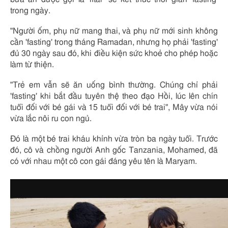
trong ngày.
"Người ốm, phụ nữ mang thai, và phụ nữ mới sinh không
cần 'fasting' trong tháng Ramadan, nhưng họ phải 'fasting'
đủ 30 ngày sau đó, khi điều kiện sức khoẻ cho phép hoặc
làm từ thiện.
"Trẻ em vẫn sẽ ăn uống bình thường. Chúng chỉ phải
'fasting' khi bắt đầu tuyên thệ theo đạo Hồi, lúc lên chín
tuổi đối với bé gái và 15 tuổi đối với bé trai", Mây vừa nói
vừa lắc nôi ru con ngủ.
Đó là một bé trai kháu khỉnh vừa tròn ba ngày tuổi. Trước
đó, cô và chồng người Anh gốc Tanzania, Mohamed, đã
có với nhau một cô con gái đáng yêu tên là Maryam.