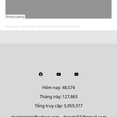
Chanlyislam
·
645. ĐỪNG NÊN HỜ HỬNG SALAH TAHAJJUD
Hôm nay: 48,574
Tháng này: 127,863
Tổng truy cập: 5,959,377