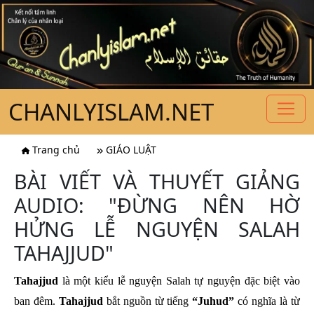
CHANLYISLAM.NET
Trang chủ
GIÁO LUẬT
BÀI VIẾT VÀ THUYẾT GIẢNG
AUDIO: "ĐỪNG NÊN HỜ
HỬNG LỄ NGUYỆN SALAH
TAHAJJUD"
Tahajjud
là một kiểu lễ nguyện Salah tự nguyện đặc biệt vào
ban đêm.
Tahajjud
bắt nguồn từ tiếng
“Juhud”
có nghĩa là từ