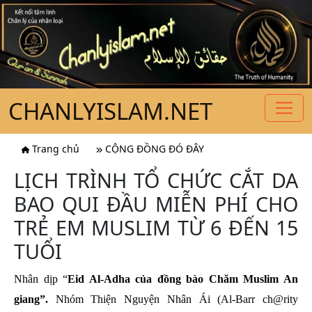
CHANLYISLAM.NET
Trang chủ
CỘNG ĐỒNG ĐÓ ĐÂY
LỊCH TRÌNH TỔ CHỨC CẮT DA
BAO QUI ĐẦU MIỄN PHÍ CHO
TRẺ EM MUSLIM TỪ 6 ĐẾN 15
TUỔI
Nhân dịp “
Eid Al-Adha của đồng bào Chăm Muslim An
giang”.
Nhóm Thiện Nguyện Nhân Ái (Al-Barr ch@rity