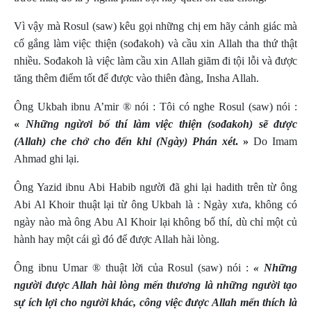
Vì vậy mà Rosul (saw) kêu gọi những chị em hãy cảnh giác mà
cố gắng làm việc thiện (sođakoh) và cầu xin Allah tha thứ thật
nhiều. Sođakoh là việc làm cầu xin Allah giãm đi tội lỗi và được
tăng thêm điểm tốt để được vào thiên đàng, Insha Allah.
Ông Ukbah ibnu A’mir ® nói : Tôi có nghe Rosul (saw) nói :
«
Những ngừơi bố thí làm việc thiện (sođakoh) sẽ được
(Allah) che chở cho đến khi (Ngày) Phán xét
. »
Do Imam
Ahmad ghi lại.
Ông Yazid ibnu Abi Habib người đã ghi lại hadith trên từ
ông
Abi Al Khoir
thuật lại từ ông Ukbah là : Ngày xưa, không có
ngày nào mà
ông Abu Al
Khoir
lại không bố thí, dù chỉ một củ
hành hay một cái gì đó để được Allah hài lòng.
Ông ibnu Umar
® thuật lời của Rosul (saw) nói :
« Những
người được Allah hài lòng mến thương là những người tạo
sự ích lợi cho người khác, công việc được Allah mến thích là