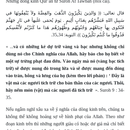
Những dòng kinh Qur’an từ Suroh At Tawbah (Hối cải).
قال تعالى: (( وَالذِينَ يَكْنِزًونَ الذَّهَبَ والفِضَّةَ ولاَ يُنْفِقُونَهَا في
سَبِيلِ اللهِ فَبَشِّرْهُم بِعَذَابٍ أَلِيمٍ . يَومَ يُحمَى عَلَيهاَ في نَارِ جَهَنَّمَ
فَتُكوى بِهاَ جِبَاهُهُم وَجُنُوبُهُم وظُهُورُهُم هَذا ما كَنَزْتُم لأَنْفُسِكم
فَذُوقُوا ما كُنتُم تَكْنِزُونَ )). التوبة: 34ـ35.
« ...
và có những kẻ dự trữ vàng và bạc nhưng không chi
dùng nó cho Chính nghĩa của Allah, hãy báo cho họ biết về
một sự trừng phạt đau đớn. Vào ngày mà nó (vàng bạc tích
trữ) sẽ được nung đỏ trong lửa và sẽ được mang đến đóng
vào trán, hông và lưng của họ (kèm theo lời phán) : ‘ Đây là
vật mà các ngươi
tích trữ cho bản thân của các ngươi. Thôi,
hãy nếm món (vật) mà các nguơi đã tích trữ
».
Suroh 9 : 34-
35.
Nếu ngẫm nghĩ xâu xa về ý nghĩa của dòng kinh trên, chúng ta
không thể không hoảng sợ về hình phạt của Allah. Theo như
đoạn kinh trên thì những người giàu có hoặc dư giả mà chỉ biết