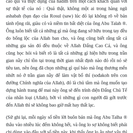
cao quí và thực dụng của hadith trên một cách khách quan với
sự thật tế của nó : Quả thật, không một ai trong hàng ngũ
ashabah (bạn đạo của Rosul (saw) lúc đó lại không rõ về bản
tánh rộng rãi, giàu có và niềm tin bất diệt của
ông Abu Talah
®.
Ông luôn biết tất cả những gì mà ông đang sở hữu trong tay đều
do bổng lộc của Allah ban cho, và ông cũng biết rằng tất cả
những gia sản đó đều thuộc về Allah Đấng
Cao C
ả, và ông
cũng học hỏi và biết rõ là tất cả những gì hiện hữu trong trần
gian nầy chỉ tồn tại trong thời gian nhất định nào đó rồi nó sẽ
tiêu tan, nên ông đã chọn những gì quí báo mà ông thương mến
nhứt nó ở trần gian nầy để làm vật bố thí (sođakoh trên con
đường Chính nghĩa của Allah), đó là chủ tâm mà ông muốn tạo
dựng hành trang để mai này ông sẽ đến trình diện Đấng Chủ Tể
của nhân loại (Allah), bởi vì những gì con người đã gởi trước
đến Allah thì sẽ không bao giờ mất hay thất lạc.
(Sử ghi lại, mỗi ngày số tiền lời buôn bán mà ông Abu Talha ®
thâu vào nhiều lúc đếm không hết, và ông lo sợ không biết phải
chi dùng vào đâu với số tiền này, khi thấy ông lo âu như vậy thì