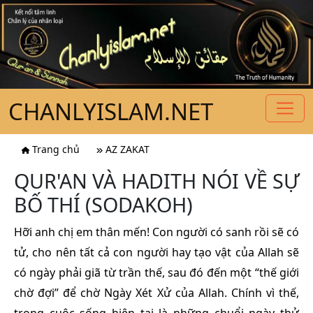
CHANLYISLAM.NET
Trang chủ
AZ ZAKAT
QUR'AN VÀ HADITH NÓI VỀ SỰ
BỐ THÍ (SODAKOH)
Hỡi anh chị em thân mến! Con người có sanh rồi sẽ có
tử, cho nên tất cả con người hay tạo vật của Allah sẽ
có ngày phải giã từ trần thế, sau đó đến một “thế giới
chờ đợi” để chờ Ngày Xét Xử của Allah. Chính vì thế,