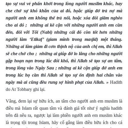
tạo sự vui vẻ phấn khởi trong lòng người muslim khác, hay
che chở sự khó khăn của ai đó, họăc giúp đở trả nợ mà
người anh em không thể trả nổi, hoặc xóa đói giãm nghèo
cho ai đó ;
những ai kề cận với những người anh em cần
đến, đối với Tôi (Nabi) những cái đó còn tốt hơn những
người làm ‘Etikaf’ (giam mình trong masjid) một tháng.
Những ai làm giảm đi cơn thịnh nộ của anh chị em, thì Allah
sẽ che chở cho ;
những ai giúp đở lo lắng cho những người
gặp hoạn nạn trong lúc đói khổ, thì Allah sẽ tạo sự an tâm,
trong lòng vào Ngày Sau ; những ai kề cận giúp đở anh em
trong lúc họ cần thì Allah sẽ tạo sự ổn định hai chân vào
ngày mà ai cũng đều rung sợ hình phạt của Allah. »
Hadith
do At Tobbary ghi lại.
Vâng, đem lại sự hữu ích, an tâm cho người anh em muslim là
điều mà Islam rất quan tâm và đánh giá tốt như ý nghĩa hadith
trên đã nêu ra, ngược lại làm phiền người anh em muslim khác
là trọng tội trong Islam, hãy cố gắng làm điều hữu ích cho cá