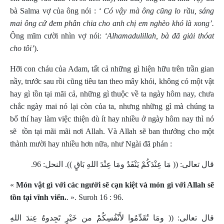
bà Salma vợ của ông nói :
‘ Có vậy mà ông cũng lo rầu, sáng
mai ông cứ đem phân chia cho anh chị em nghèo khó là xong’.
Ông mĩm cười nhìn vợ nói:
‘Alhamadulillah, bà đã giải thóat
cho tôi’
).
Hỡi con cháu của Adam, tất cả những gì hiện hữu trên trần gian
nầy, trước sau rồi cũng tiêu tan theo mây khói, không có một vật
hay gì tồn tại mãi cả, những gì thuộc về ta ngày hôm nay, chưa
chắc ngày mai nó lại còn của ta, nhưng những gì mà chúng ta
bố thí hay làm việc thiện dù ít hay nhiều ở ngày hôm nay thì nó
sẽ
tồn tại mãi mãi nơi Allah. Và Allah sẽ ban thưởng cho một
thành mười hay nhiều hơn nữa, như Ngài đã phán :
قال تعالى: (( مَا عِنْدَكُمْ يَنْفَدُ ومَا عِنْدَ اللهِ بَاقٍ )). النحل: 96.
«
Món vật gì với các người sẽ cạn kiệt và món gì với Allah sẽ
tồn tại vĩnh viển.
. ».
Suroh 16 : 96.
قال تعالى: (( ومَا تُقَدِّمُوا لأَنْفُسِكُمْ من خَيْرٍ تَجِدوهُ عِندَ اللهِ