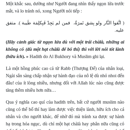
Một khắc sau, dường như Người đang nhìn thấy ngọn lửa trước
mắt, và lo tránh nó, xong Người nói tiếp :
( اتَّقوا النَّار ولو بِشق تَمرَةٌ،
فمن لم يَجِدْ فَبِكلِمَة طَيبة ). متفق
عليه.
(
Hãy cảnh giác từ ngọn lửa dù với một trái chàlà, những ai
không có (dù một hạt chàlà để bố thí) thì với lời nói tốt lành
(hữu ích
). »
Hadith do Al Bukhory và Muslim ghi lại.
Là một hồng phúc cao cả từ Rabb (Thượng Đế) của nhân loại,
Ngài sẳn sàng chấp nhận sự hành đạo của nô lệ dù nhỏ nhoi đến
đâu! của ít lòng nhiều, nhưng đối với Allah lúc nào cũng được
tăng thêm nhiều hơn nữa…
Qua ý nghĩa cao quí của hadith trên, bất cứ người muslim nào
cũng có thể bố thí hay làm được việc thiện lành, hữu ích cho cá
nhân và cho người khác, để nhờ đó mà tránh xa được sự hành
hạ trong hỏa ngục, dù chỉ một hạt chàlà hay phân nữa cũng có