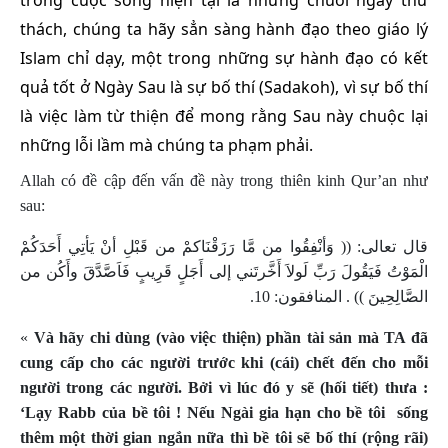
trong cuộc sống hiện tại là những chuổi ngày thử
thách, chúng ta hãy sẳn sàng hành đạo theo giáo lý
Islam chỉ dạy, một trong những sự hành đạo có kết
quả tốt ở Ngày Sau là sự bố thí (Sadakoh), vì sự bố thí
là việc làm từ thiện để mong rằng Sau này chuộc lại
những lỗi lầm mà chúng ta phạm phải.
Allah có đề cập đến vấn đề này trong thiên kinh Qur’an như
sau
:
قال تعالى: (( وَأنْفِقُوا من مَّا رَزَقْنَاكمْ من قَبْلِ أنْ يَأتِي أَحَدَكُمْ
الْمَوْتُ فَيَقُولَ رَبِّ لَولاَ أَخَّرتَني إلى أَجَلٍ قَرِيبٍ فَاَصَّدَّقَ وأَكُن من
الصَّالِحِينَ )) . المنافقون: 10.
«
Và hãy chi dùng (vào việc thiện) phần tài sản mà TA đã
cung cấp cho các người trước khi (cái) chết đến cho mỗi
người trong các người. Bởi vì lúc đó y sẽ (hối tiết) thưa :
‘Lạy Rabb của bề tôi ! Nếu Ngài gia hạn cho bề tôi
sống
thêm một thời gian ngắn nữa thì bề tôi sẽ bố thí (rộng rãi)