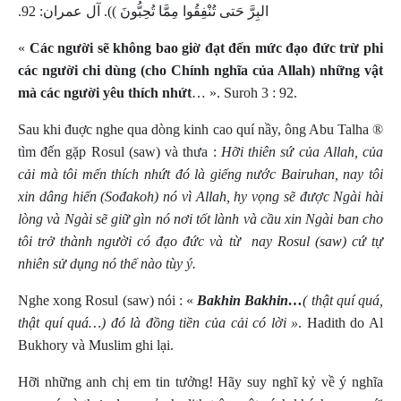
البِرَّ حَتى تُنْفِقُوا مِمَّا تُحِبُّونَ )). آل عمران: 92.
«
Các người sẽ không bao giờ đạt đến mức đạo đức trừ phi
các người chi dùng (cho Chính nghĩa của Allah) những vật
mà các người yêu thích nhứt
… ».
Suroh 3 : 92.
Sau khi đuợc nghe qua dòng kinh cao quí nầy,
ông Abu Talha
®
tìm đến gặp Rosul (saw) và thưa :
Hỡi thiên sứ của Allah, của
cải mà tôi mến thích nhứt đó là giếng nước Bairuhan, nay tôi
xin dâng hiến (Sođakoh) nó vì Allah, hy vọng sẽ được Ngài hài
lòng và Ngài sẽ giữ gìn nó nơi tốt lành và cầu xin Ngài ban cho
tôi trở thành người có đạo đức và từ
nay Rosul (saw) cứ tự
nhiên sử dụng nó thế nào tùy ý.
Nghe xong Rosul (saw) nói : «
Bakhin Bakhin…
( thật quí quá,
thật quí quá…) đó là đồng tiền của cải có lời »
.
Hadith do Al
Bukhory và Muslim ghi lại.
Hỡi những anh chị em tin tưởng! Hãy suy nghĩ kỷ về ý nghĩa