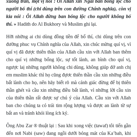
xuống trần, một vị nói : Ôi Allah xin Ngài ban bổng lộc cho
người bố thí (chi dùng trên con đường Chính nghĩa), còn vị
kia nói : Ôi Allah đừng ban bổng lộc cho người không bố
thí
. »
Hadith do Al Bukhory và Muslim ghi lại.
Hỡi những ai chi dùng đồng tiền để bố thí, chi dùng trên con
đường phuc vụ Chính nghĩa của Allah, xin chúc mừng quí vị, vì
quí vị đã được thiên thần của Allah cầu xin với Allah ban thêm
cho quí vị những bổng lộc, sự tốt lành, an bình cho quí vị,
ngược laị những người không chi dùng, không giúp đở anh chị
em muslim khác thì họ cũng đựơc thiên thần cầu xin những điều
bất lành cho họ, nên hãy biết rõ mà cảnh giác đừng để bị thiên
thần ghét và cầu xin những điều bất lành, vì những lời cầu xin
của thiên thần rất được sự chú ý của Allah. Cầu xin với Allah
ban cho chúng ta có trái tim rộng lượng và được an lành từ sự
bất an và tránh khỏi lòng ích kỷ.
Ông Abu Zar
® thuật lại : Sau khi xong việc (tawaf) tôi tiến gần
đến nơi Nabi (saw) đang ngồi dưới bóng mát của Ka’bah, khi