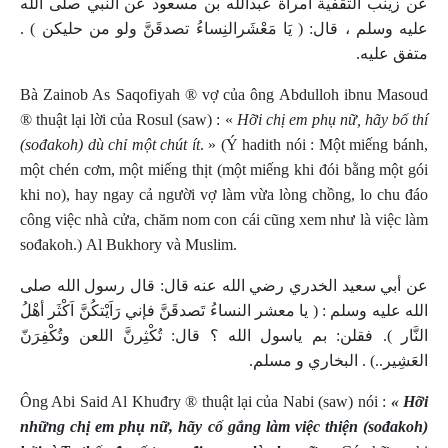
عن زينب الثقفية امرأة عبدالله بن مسعود عن النبي صلى الله
عليه وسلم ، قال: ( يَا مَعْشَرالنِساءُ تصدقَنَّ ولو من حليكن ) .
متفق عليه.
Bà Zainob As Saqofiyah ® vợ của ông Abdulloh ibnu Masoud
® thuật lại lời của Rosul (saw) : «
Hỡi chị em phụ nữ, hãy bố thí
(sođakoh) dù chỉ một chút ít
. » (Ý hadith nói : Một miếng bánh,
một chén cơm, một miếng thịt (một miếng khi đói bằng một gói
khi no), hay ngay cả người vợ làm vừa lòng chồng, lo chu đáo
công việc nhà cửa, chăm nom con cái cũng xem như là việc làm
sođakoh.)
Al Bukhory và Muslim.
عن أبي سعيد الخدري رضي الله عنه قال: قال رسول الله صلى
الله عليه وسلم : ( يا معشر النساءُ تَصدقَنَّ فإني رَاَيْتكُنَّ اَكْثَر أهْلُ
النَّار ). فقلن: بم ياسول الله ؟ قال: تُكْثِرنَّ اللعن وتُكْفِرَنّ
العَشِير..) . البخاري و مسلم.
Ông Abi Said
Al
Khuđry ® thuật lại của Nabi (saw) nói :
« Hỡi
những chị em phụ nữ, hãy cố gắng làm việc thiện (sođakoh)