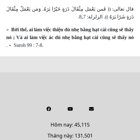
قال تعالى: (( فَمن يَعْمَل مِثْقَالَ ذَرَةٍ خَيْرًا يَرَهُ. وَمَن يَعْمَلْ مِثْقَالَ
ذَرَةٍ شَرًا يَرَهُ )). الزلزلة: 7ـ8.
«
Bởi thế, ai làm việc thiện dù nhẹ bằng hạt cải cũng sẽ thấy
nó ; Và ai làm việc ác dù nhẹ bằng hạt cải cũng sẽ thấy nó
. »
Suroh 99 : 7-8.
Hôm nay: 45,115
Tháng này: 131,501