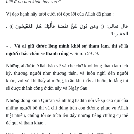
biết đu-a nào khác hay sao?’
Vị đạo hạnh nầy tươi cười rồi đọc lời của Allah đã phán :
قال تعالى: (( وَمَن يُوقَ شُحَّ نَفْسَهُ فأُلَئِكَ هُمُ المُفْلِحُونَ )) .
الحشر: 9.
« ..
Và ai giữ được lòng mình khỏi sự tham lam, thì sẽ là
người chắc chắn sẽ thành công
».
Suroh 59 : 9.
Những ai được Allah bảo vệ và che chở khỏi lòng tham lam ích
kỷ, thương người như thương thân, và luôn nghĩ đến người
khác, vui vẻ khi thấy ai mừng, lo âu khi thấy ai buồn, lo lắng thì
sẽ được thành công ở đời nầy và Ngày Sau.
Những dòng kinh Qur’an và những hadith nói về sự cao quí của
những người bố thí và chi dùng trên con đường phục vụ Allah
thật nhiều, chúng tôi sẽ trích lên đây những bằng chứng cụ thể
để quí vị tham khảo..