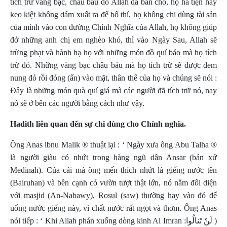
tích trữ vàng bạc, châu báu do Allah đã ban cho, họ hà tiện hay
keo kiệt không dám xuất ra để bố thí, họ không chi dùng tài sản
của mình vào con đường Chính Nghĩa của Allah, họ không giúp
đở những anh chị em nghèo khó, thì vào Ngày Sau, Allah sẽ
trừng phạt và hành hạ họ với những món đồ quí báo mà họ tích
trữ đó. Những vàng bạc châu báu mà họ tích trữ sẽ được đem
nung đỏ rồi đóng (ấn) vào mặt, thân thể của họ và chúng sẽ nói :
Đây là những món quà quí giá mà các người đã tích trữ nó, nay
nó sẽ ở bên các người bằng cách như vậy.
Hadith liên quan đến sự chi dùng cho Chính nghĩa.
Ông Anas ibnu Malik ® thuật lại : ‘ Ngày xưa
ông Abu Talha
®
là người giàu có nhứt trong hàng ngũ dân Ansar (bản xứ
Medinah). Của cải mà ông mến thích nhứt là giếng nước tên
(Bairuhan) và bên cạnh có vườn tượt thật lớn, nó nằm đối diện
với masjid (An-Nabawy), Rosul (saw) thường hay vào đó để
uống nước giếng này, vì chất nước rất ngọt và thơm. Ông Anas
nói tiếp : ‘ Khi Allah phán xuống dòng kinh Al Imran :
( لَنْ تَنالُوا