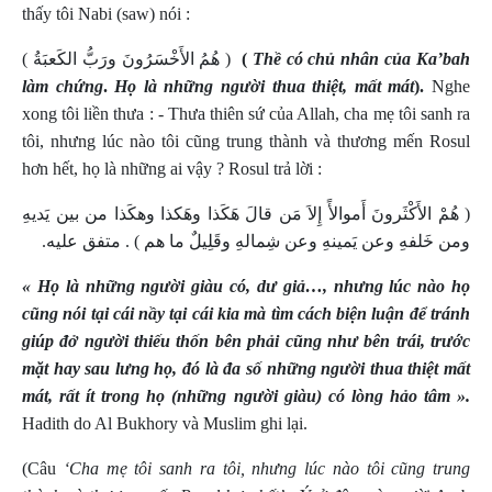
thấy tôi Nabi (saw) nói :
( هُمُ الأَخْسَرُونَ ورَبُّ الكَعبَةُ )
(
Thề có chủ nhân của Ka’bah
làm chứng
.
Họ là những người thua thiệt, mất mát
).
Nghe
xong tôi liền thưa : - Thưa thiên sứ của Allah, cha mẹ tôi sanh ra
tôi, nhưng lúc nào tôi cũng trung thành và thương mến Rosul
hơn hết, họ là những ai vậy ? Rosul trả lời :
( هُمْ الأَكْثَرونَ أَموالأً إِلاَ مَن قالَ هَكَذا وهَكذا وهكَذا من بين يَديهِ
ومن خَلفهِ وعن يَمينهِ وعن شِمالهِ وقَلِيلٌ ما هم ) . متفق عليه.
«
Họ là những người giàu có, dư giả…, nhưng lúc nào họ
cũng nói tại cái nầy tại cái kia mà tìm cách biện luận để tránh
giúp đở người thiếu thốn bên phải cũng như bên trái, trước
mặt hay sau lưng họ, đó là đa số những người thua thiệt mất
mát, rất ít trong họ (những người giàu) có lòng hảo tâm »
.
Hadith do Al Bukhory và Muslim ghi lại.
(Câu
‘Cha mẹ tôi sanh ra tôi, nhưng lúc nào tôi cũng trung