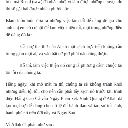
trên mà Rosul (saw) đã nhắc nhở, vì làm được những chuyện đó
thì sẽ gặt hái đựợc nhiều phước lộc.
Islam luôn luôn đưa ra những việc làm rất dể dàng để tạo cho
anh chị em có cơ hội để làm việc thiện tốt, một trong những điều
dể dàng đó là :
-
Cầu sự tha thứ của Allah một cách trực tiếp không cần
trung gian một ai, và vào bất cứ giờ phút nào cũng được.
-
Bố thí, làm việc thiện đó cũng là phương cách chuộc lại
tội lỗi của chúng ta.
Hằng ngày, khi mỡ mắt ra thì chúng ta sẽ không tránh khỏi
những điều tội lỗi, cho nên cần phải tẩy sạch nó trước khi trình
diện Đấng
Cao C
ả vào Ngày Phán xét. Vinh Quang ở Allah đã
tạo mọi sự dể dàng cho nô lệ để hành đạo và tạo sự tốt lành,
hạnh phúc ở trên đời nầy và Ngày Sau.
Vì Allah đã phán như sau :