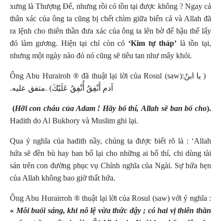
xưng là Thượng Đế, nhưng rồi có tồn tại được không ? Ngay cả
thân xác của ông ta cũng bị chết chìm giữa biển cả và Allah đã
ra lệnh cho thiên thần đưa xác của ông ta lên bờ để hậu thế lấy
đó làm gương. Hiện tại chỉ còn có
‘Kim tự tháp’
là tồn tại,
nhưng một ngày nào đó nó cũng sẽ tiêu tan như mây khói.
Ông Abu Hurairoh
® đã thuật lại lời của Rosul (saw):
( يا ابنُ
آدم أَنْفِقُ أُنْفِقُ عَلَيْكَ) .متفق عليه.
(
Hỡi con cháu của Adam ! Hãy bố thí,
Allah sẽ ban bố cho
).
Hadith do Al Bukhory và Muslim ghi lại.
Qua ý nghĩa của hadith nầy, chúng ta được biết rõ là : ‘Allah
hứa sẽ đền bù hay ban bố lại cho những ai bố thí, chi dùng tài
sản trên con đường phục vụ Chính nghĩa của Ngài. Sự hứa hẹn
của Allah không bao giờ thất hứa.
Ông Abu Hurairroh
® thuật lại lời của Rosul (saw) với ý nghĩa :
«
Mỗi buổi sáng, khi nô lệ vừa thức dậy ; có hai vị thiên thần