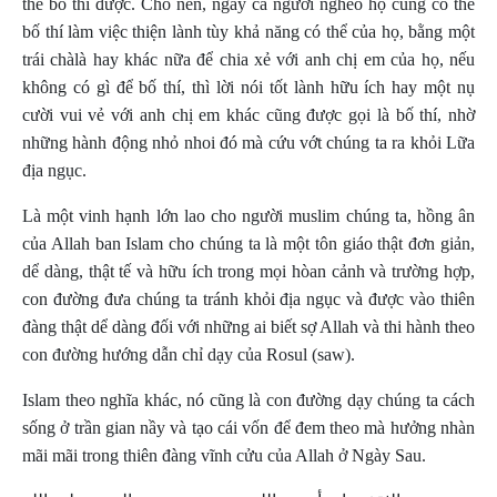
thể bố thí được. Cho nên, ngay cả người nghèo họ cũng có thể
bố thí làm việc thiện lành tùy khả năng có thể của họ, bằng một
trái chàlà hay khác nữa để chia xẻ với anh chị em của họ, nếu
không có gì để bố thí, thì lời nói tốt lành hữu ích hay một nụ
cười vui vẻ với anh chị em khác cũng được gọi là bố thí, nhờ
những hành động nhỏ nhoi đó mà cứu vớt chúng ta ra khỏi Lữa
địa ngục.
Là một vinh hạnh lớn lao cho người muslim chúng ta, hồng ân
của Allah ban Islam cho chúng ta là một tôn giáo thật đơn giản,
dể dàng, thật tế và hữu ích trong mọi hòan cảnh và trường hợp,
con đường đưa chúng ta tránh khỏi địa ngục và được vào thiên
đàng thật dể dàng đối với những ai biết sợ Allah và thi hành theo
con đường hướng dẫn chỉ dạy của Rosul (saw).
Islam theo nghĩa khác, nó cũng là con đường dạy chúng ta cách
sống ở trần gian nầy và tạo cái vốn để đem theo mà hưởng nhàn
mãi mãi trong thiên đàng vĩnh cửu của Allah ở Ngày Sau.