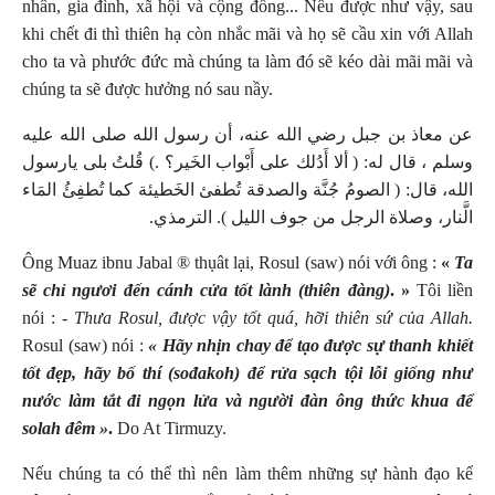
nhân, gia đình, xã hội và cộng đồng... Nếu được như vậy, sau
khi chết đi thì thiên hạ còn nhắc mãi và họ sẽ cầu xin với Allah
cho ta và phước đức mà chúng ta làm đó sẽ kéo dài mãi mãi và
chúng ta sẽ được hưởng nó sau nầy.
عن معاذ بن جبل رضي الله عنه، أن رسول الله صلى الله عليه
وسلم ، قال له: ( ألا أَدُلك على أَبْواب الخَير؟ .) قُلتُ بلى يارسول
الله، قال: ( الصومُ جُنَّة والصدقة تُطفئ الخَطيئة كما تُطفِئُ المَاء
الَّنار، وصلاة الرجل من جوف الليل ). الترمذي.
Ông Muaz ibnu Jabal ® thụât lại, Rosul (saw) nói với ông :
«
Ta
sẽ chỉ ngươi đến cánh cửa tốt lành (thiên đàng)
. »
Tôi liền
nói :
- Thưa Rosul, được vậy tốt quá, hỡi thiên sứ của Allah.
Rosul (saw) nói :
« Hãy n
hịn chay để tạo được sự thanh khiết
tốt đẹp, hãy bố thí (sođakoh) để rửa sạch tội lỗi giống như
nước làm tắt đi ngọn lửa và người đàn ông thức khua để
solah đêm »
.
Do At Tirmuzy.
Nếu chúng ta có thể thì nên làm thêm những sự hành đạo kể