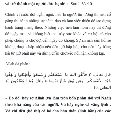
và trở thành một người đức hạnh’
». Suroh 63 :10.
Chính vì cuộc đời ngắn ngủi, nếu là người tin tưởng thì nên cố
gắng thi hành những sự hành đạo và làm việc thiện để tạo dựng
hành trang mang theo. Những việc nên làm hôm nay thì đừng
để ngày mai, vì không biết mai này sức khỏe và cơ hội có cho
phép chúng ta chờ đợi đến ngày đó không. Sự ăn năn sám hối sẽ
không được chấp nhận nếu đến giờ hấp hối, cho nên hãy hăng
hái từ giờ phút này và đừng chần chờ kẻo hối hận không kịp.
Allah đã phán :
قال تعالى: (( فأتَّقُوا الله مَا اسْتَطَعْتُم واسْمَعُوا وأَطِيْعُوا وأنفِقُوا
خَيْرًا لآَنْفُسِكُم
ومَن يُوقَ شُحَّ نَفْسهُ فأُولئِكَ هُمُ المُفْلِحُونَ )).
التغاين :16.
«
Do đó, hãy sợ Allah (và làm tròn bổn phận đối với Ngài)
theo khả năng của các người. Và hãy nghe và vâng lệnh .
Và chi tiêu (bố thí) có lợi cho bản thân (linh hồn) của các