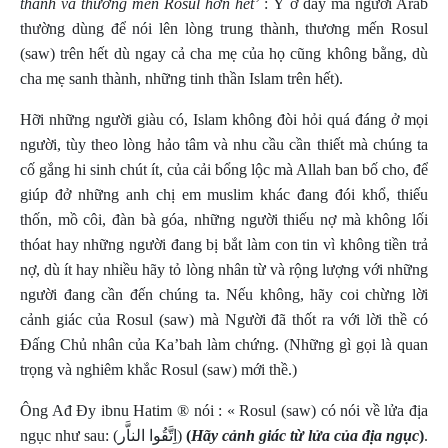
thành và thương mến Rosul hơn hết’
: Ý ở đây mà người Arab
thường dùng để nói lên lòng trung thành, thương mến Rosul
(saw) trên hết dù ngay cả cha mẹ của họ cũng không bằng, dù
cha mẹ sanh thành, những tinh thần Islam trên hết).
Hỡi những người giàu có, Islam không đòi hỏi quá đáng ở mọi
người, tùy theo lòng hảo tâm và nhu cầu cần thiết mà chúng ta
cố gắng hi sinh chút ít, của cải bổng lộc mà Allah ban bố cho, để
giúp đở những anh chị em muslim khác đang đói khổ, thiếu
thốn, mồ côi, đàn bà góa, những người thiếu nợ mà không lối
thóat hay những người đang bị bắt làm con tin vì không tiền trả
nợ, dù ít hay nhiều hãy tỏ lòng nhân từ và rộng lượng với những
người đang cần đến chúng ta. Nếu không, hãy coi chừng lời
cảnh giác của Rosul (saw) mà Người đã thốt ra với lời thề có
Đấng Chủ nhân của Ka’bah làm chứng. (Những gì gọi là quan
trọng và nghiêm khắc Rosul (saw) mới thề.)
Ông Ađ Đy
ibnu Hatim ® nói : « Rosul (saw) có nói về lửa địa
ngục như sau:
(اِتَّقُوا الناَّر)
(
Hãy cảnh giác từ lửa của địa ngục
)
.