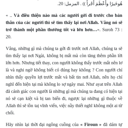
هُوخَيرًا وأَعْظَمَ أَجْراً )) . المزمل: 20.
« ..
Và điều thiện nào mà các người gởi đi trước cho bản
thân của các người thì sẽ tìm thấy lại nơi Allah. Vâng nó sẽ
trở thành một phần thưởng tốt và lớn hơn…
».
Suroh 73 :
20.
Vâng, những gì mà chúng ta gởi đi trước nơi Allah, chúng ta sẽ
tìm thấy lại nơi Ngài, không bị mất mà còn tăng thêm phần lời
lớn hơn. Nhưng tiết thay, con người không thấy trước mắt nên lơ
là và nghi ngờ không biết có đúng hay không ? Con người chỉ
nhìn thấy quyền lợi trước mắt và bất tin nơi Allah, nên họ chỉ
nghĩ đến hiện tại mà không lo sợ ngày mai. Như ayat trên Allah
đã cảnh giác con người là những gì mà chúng ta đang có hiện tại
nó sẽ cạn kiệt và bị tan biến đi, ngược lại những gì thuộc về
Allah thì sẽ tồn taị vĩnh viển, việc nầy thiết nghĩ không một ai từ
chối.
Hãy nhìn lại thời đại ngông cuồng của
« Firoun »
đã dám tự