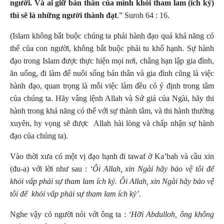
người. Và ai giữ bản thân của mình khỏi tham lam (ích kỷ)
thì sẽ là những người thành đạt
.” Suroh 64 : 16
.
(Islam không bắt buộc chúng ta phải hành đạo quá khả năng có
thể của con người, không bắt buộc phải tu khổ hạnh. Sự hành
đạo trong Islam được thực hiện mọi nơi, chẳng hạn lập gia đình,
ăn uống, đi làm để nuôi sống bản thân và gia đình cũng là việc
hành đạo, quan trọng là mỗi việc làm đều có ý định trong tâm
của chúng ta. Hãy vâng lệnh Allah và Sứ giả của Ngài, hãy thi
hành trong khả năng có thể với sự thành tâm, và thi hành thường
xuyên, hy vọng sẽ được
Allah hài lòng và chấp nhận sự hành
đạo của chúng ta).
Vào thời xưa có một vị đạo hạnh đi tawaf ở Ka’bah và cầu xin
(đu-a) với lời như sau :
‘Ôi Allah, xin Ngài hãy bảo vệ tôi để
khỏi vấp phải sự tham lam ích kỷ. Ôi Allah, xin Ngài hãy bảo vệ
tôi để
khỏi vấp phải sự tham lam ích kỷ’.
Nghe vậy có người nói với ông ta :
‘Hỡi Abdulloh, ông không