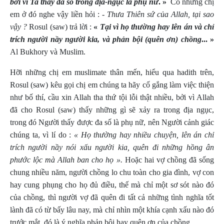
bởi vì Ta thấy đa số trong địa-ngục là phụ nữ
. »
Có những chị
em ở đó nghe vậy liền hỏi :
- Thưa Thiên sứ của Allah, tại sao
vậy ?
Rosul (saw) trả lời :
«
Tại vì họ thường hay lên án và chỉ
trích người nầy người kia, và phản bội (quên ơn) chồng
... »
Al Bukhory và Muslim.
Hỡi những chị em muslimate thân mến, hiểu qua hadith trên,
Rosul (saw) kêu gọi chị em chúng ta hãy cố gắng làm việc thiện
như bố thí, cầu xin Allah tha thứ tội lỗi thật nhiều, bởi vì Allah
đã cho Rosul (saw) thấy những gì sẽ xảy ra trong địa ngục,
trong đó Người thấy được đa số là phụ nữ, nên Người cảnh giác
chúng ta, vì lí do :
« Họ thường hay nhiều chuyện, lên án chỉ
trích người nầy nói xấu người kia, quên đi những hồng ân
phước lộc mà Allah ban cho họ ».
Hoặc hai vợ chồng đã sống
chung nhiều năm, người chồng lo chu toàn cho gia đình, vợ con
hay cung phụng cho họ đủ điều, thế mà chỉ một sơ sót nào đó
của chồng, thì người vợ đã quên đi tất cả những tình nghĩa tốt
lành đã có từ bấy lâu nay, mà chỉ nhìn một khía cạnh xấu nào đó
trước mắt, đó là ý nghĩa phản bội hay quên ơn của chồng.