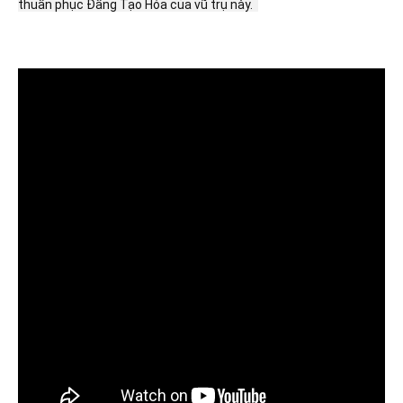
thuần phục Đấng Tạo Hóa của vũ trụ này.  