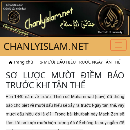
CHANLYISLAM.NET
Trang chủ
MƯỜI DẤU HIỆU TRƯỚC NGÀY TẬN THẾ
SƠ LƯỢC MƯỜI ĐIỀM BÁO
TRƯỚC KHI TẬN THẾ
Hôn 1440 năm về trước, Thiên sứ Muhammad (saw) đã thông 
báo cho biết về mười dấu hiếu sẽ xảy ra trước Ngày tận thế, vậy 
mười dấu hiệu đó là gì?  Trong bài khutbah này Mach Zen sẽ 
tóm tắt sơ lược mười hiện tượng đó để chúng ta suy ngẫm để 