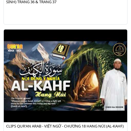
SINH) TRANG 36 & TRANG 37
CLIPS QUR'AN ARAB - VIỆT NGỮ - CHƯƠNG 18 HANG NÚI (AL-KAHF)