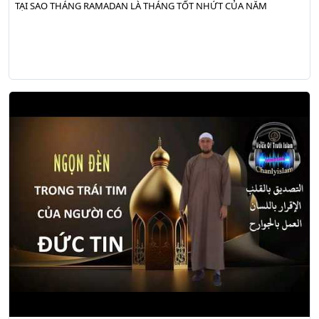
TẠI SAO THÁNG RAMADAN LÀ THÁNG TỐT NHỨT CỦA NĂM