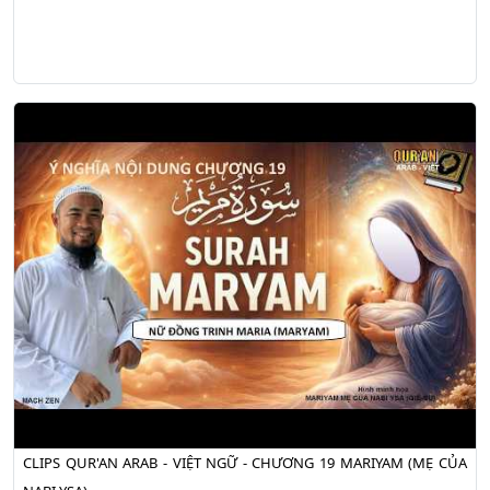
CLIPS QUR'AN ARAB - VIỆT NGỮ - CHƯƠNG 19 MARIYAM (MẸ CỦA