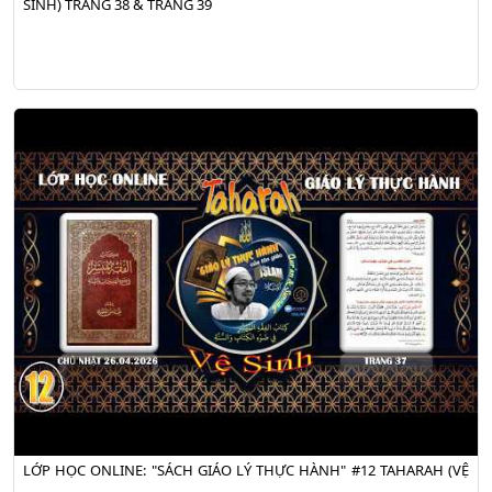
SINH) TRANG 38 & TRANG 39
LỚP HỌC ONLINE: "SÁCH GIÁO LÝ THỰC HÀNH" #12 TAHARAH (VỆ