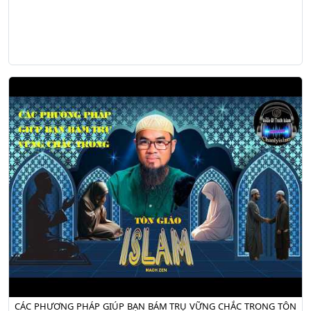
CÁC PHƯƠNG PHÁP GIÚP BẠN BÁM TRỤ VỮNG CHẮC TRONG TÔN