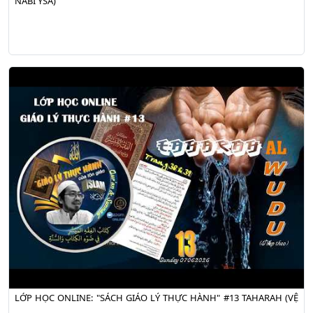
NABI YSA)
LỚP HỌC ONLINE: "SÁCH GIÁO LÝ THỰC HÀNH" #13 TAHARAH (VỆ