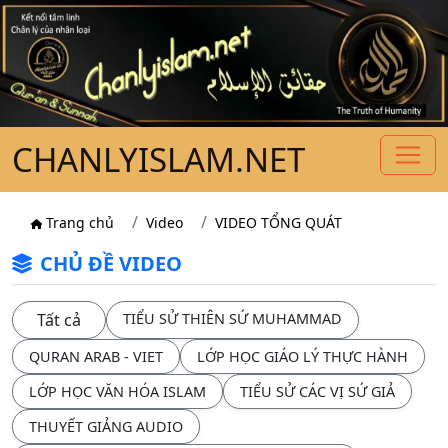
CHANLYISLAM.NET
Trang chủ
Video
VIDEO TỔNG QUÁT
CHỦ ĐỀ VIDEO
Tất cả
TIỂU SỬ THIÊN SỨ MUHAMMAD
QURAN ARAB - VIET
LỚP HỌC GIÁO LÝ THỰC HÀNH
LỚP HỌC VĂN HÓA ISLAM
TIỂU SỬ CÁC VỊ SỨ GIẢ
THUYẾT GIẢNG AUDIO