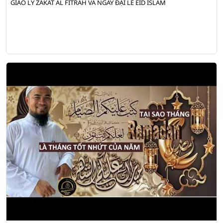
GIÁO LÝ ZAKAT AL FITRAH VÀ NGÀY ĐẠI LỄ EID ISLAM