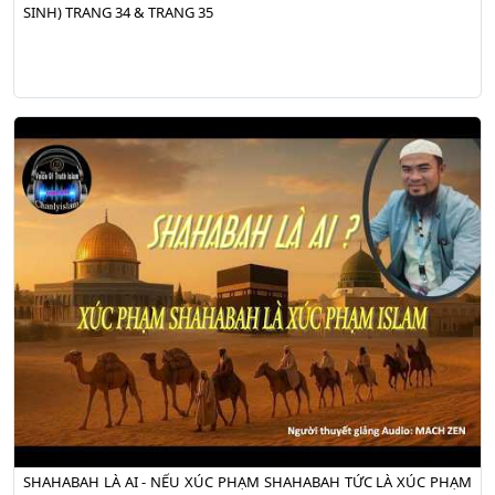
SINH) TRANG 34 & TRANG 35
SHAHABAH LÀ AI - NẾU XÚC PHẠM SHAHABAH TỨC LÀ XÚC PHẠM