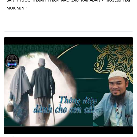
BẠN THUỘC THÀNH PHẦN NÀO SAU RAMADAN - MUSLIM HAY
MUK'MIN ?