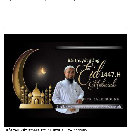
BÀI THUYẾT GIẢNG EID-AL-FITR 1447H / 2026D