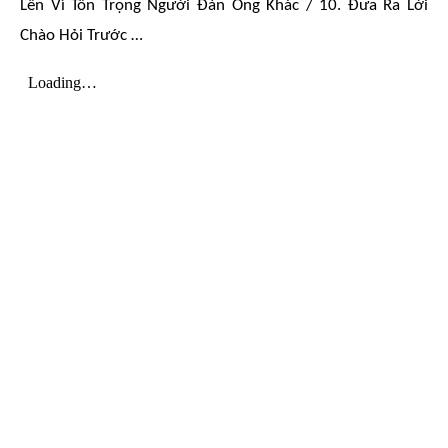
Lên Vì Tôn Trọng Người Đàn Ông Khác / 10. Đưa Ra Lời
Chào Hỏi Trước …