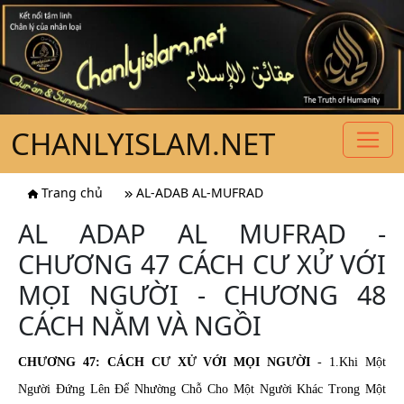
CHANLYISLAM.NET
Trang chủ
AL-ADAB AL-MUFRAD
AL ADAP AL MUFRAD -
CHƯƠNG 47 CÁCH CƯ XỬ VỚI
MỌI NGƯỜI - CHƯƠNG 48
CÁCH NẰM VÀ NGỒI
CHƯƠNG 47: CÁCH CƯ XỬ VỚI MỌI NGƯỜI
- 1.
Khi Một
Người Đứng Lên Để Nhường Chỗ Cho Một Người Khác Trong Một