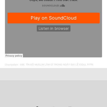
Chanlyislam
·
698. TÍN ĐỒ MUSLIM LÀM GÌ TRONG NGÀY ĐẠI LỄ EIDUL FITRI