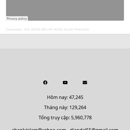
Chanlyislam
·
645. ĐỪNG NÊN HỜ HỬNG SALAH TAHAJJUD
Hôm nay: 47,245
Tháng này: 129,264
Tổng truy cập: 5,960,778