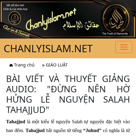
CHANLYISLAM.NET
Trang chủ
GIÁO LUẬT
BÀI VIẾT VÀ THUYẾT GIẢNG
AUDIO: "ĐỪNG NÊN HỜ
HỬNG LỄ NGUYỆN SALAH
TAHAJJUD"
Tahajjud
là một kiểu lễ nguyện Salah tự nguyện đặc biệt vào
ban đêm.
Tahajjud
bắt nguồn từ tiếng
“Juhud”
có nghĩa là từ