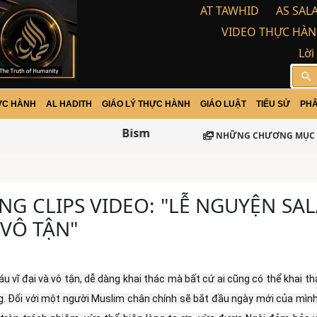
AT TAWHID
AS SAL
VIDEO THỰC HÀN
Lời
search
ỰC HÀNH
AL HADITH
GIÁO LÝ THỰC HÀNH
GIÁO LUẬT
TIỂU SỬ
PHÂ
Bismillah-ir Rohman-ir Rohim / Ass
NHỮNG CHƯƠNG MỤC 
ẢNG CLIPS VIDEO: "LỄ NGUYỆN SA
 VÔ TẬN"
 vĩ đại và vô tận, dễ dàng khai thác mà bất cứ ai cũng có thể khai th
 Đối với một người Muslim chân chính sẽ bắt đầu ngày mới của mình