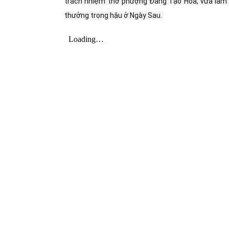
trách nhiệm thờ phượng Đấng Tạo Hóa, vừa làm t
thưởng trọng hậu ở Ngày Sau. 