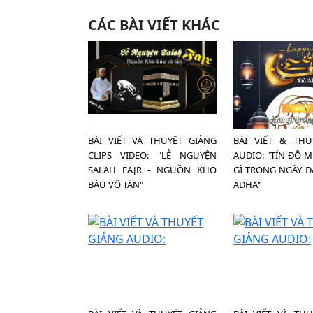
CÁC BÀI VIẾT KHÁC
BÀI VIẾT VÀ THUYẾT GIẢNG
BÀI VIẾT & THU
CLIPS VIDEO: "LỄ NGUYỆN
AUDIO: "TÍN ĐỒ 
SALAH FAJR - NGUỒN KHO
GÌ TRONG NGÀY ĐẠ
BÁU VÔ TẬN"
ADHA"