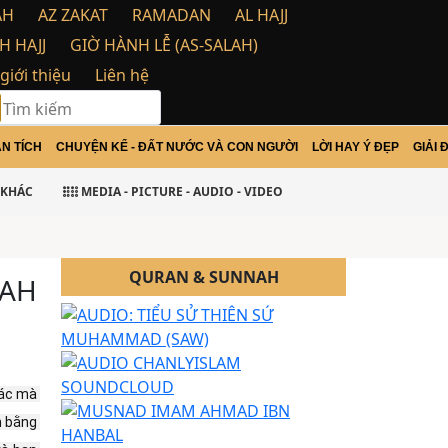
AH
AZ ZAKAT
RAMADAN
AL HAJJ
H HAJJ
GIỜ HÀNH LỄ (AS-SALAH)
 giới thiệu
Liên hệ
N TÍCH
CHUYỆN KỂ - ĐẤT NƯỚC VÀ CON NGƯỜI
LỜI HAY Ý ĐẸP
GIẢI 
alamu Alaikum Warohma tulloh wabarakatu
KHÁC
MEDIA - PICTURE - AUDIO - VIDEO
QURAN & SUNNAH
LAH
ác mà 
 bằng 