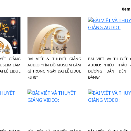
Xem
YẾT GIẢNG
BÀI VIẾT & THUYẾT GIẢNG
BÀI VIẾT VÀ THUYẾT 
MUSLIM LÀM
AUDIO: "TÍN ĐỒ MUSLIM LÀM
AUDIO: "HIẾU THẢO 
I LỄ EIDUL
GÌ TRONG NGÀY ĐẠI LỄ EIDUL
ĐƯỜNG DẨN ĐẾN T
FITRI"
ĐÀNG"