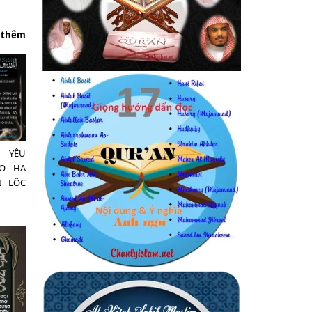
 thêm
 YÊU
O HA
N LỘC