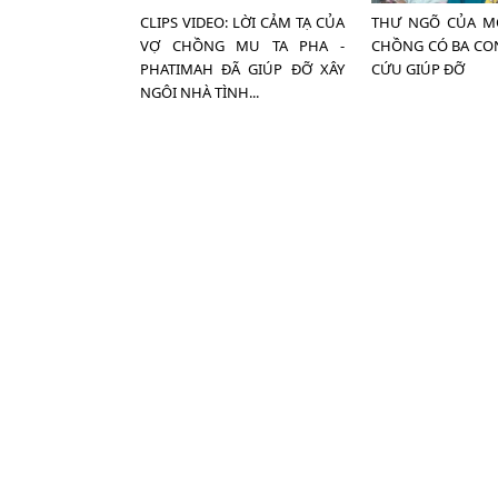
CLIPS VIDEO: LỜI CẢM TẠ CỦA
THƯ NGÕ CỦA M
VỢ CHỒNG MU TA PHA -
CHỒNG CÓ BA CO
PHATIMAH ĐÃ GIÚP ĐỠ XÂY
CỨU GIÚP ĐỠ
NGÔI NHÀ TÌNH...