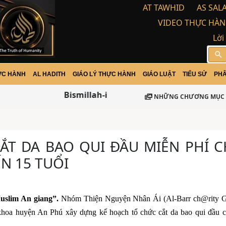
AT TAWHID
AS SAL
VIDEO THỰC HÀN
Lời
search
ỰC HÀNH
AL HADITH
GIÁO LÝ THỰC HÀNH
GIÁO LUẬT
TIỂU SỬ
PHÂ
Bismillah-ir Rohman-ir Rohim / Assalamu Al
NHỮNG CHƯƠNG MỤC 
CẮT DA BAO QUI ĐẦU MIỄN PHÍ 
N 15 TUỔI
uslim An giang”.
Nhóm Thiện Nguyện Nhân Ái (Al-Barr ch@rity G
hoa huyện An Phú xây dựng kế hoạch tổ chức cắt da bao qui đầu c