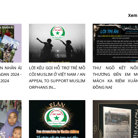
Xem
ỆN NHÂN ÁI
LỜI KÊU GỌI HỖ TRỢ TRẺ MỒ
THƯ NGÕ KẾT NỐI
DAN 2024 -
CÔI MUSLIM Ở VIỆT NAM / AN
THƯƠNG ĐẾN EM M
2024
APPEAL TO SUPPORT MUSLIM
MÁCH KA RIÊM XUÂ
ORPHANS IN...
ĐỒNG NAI