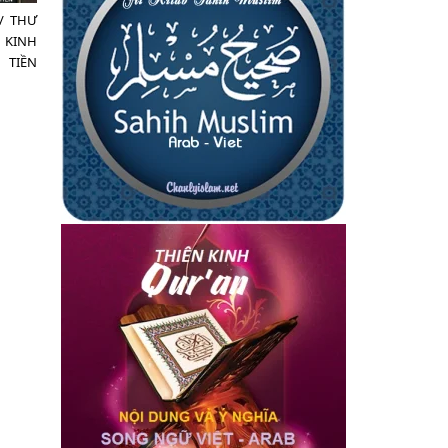
/ THƯ
 KINH
 TIỀN