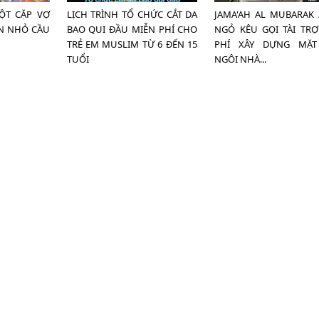
ỘT CẶP VỢ
LỊCH TRÌNH TỔ CHỨC CẮT DA
JAMA'AH AL MUBARAK 
N NHỎ CẦU
BAO QUI ĐẦU MIỄN PHÍ CHO
NGỎ KÊU GỌI TÀI TRỢ
TRẺ EM MUSLIM TỪ 6 ĐẾN 15
PHÍ XÂY DỰNG MẶT
TUỔI
NGÔI NHÀ...