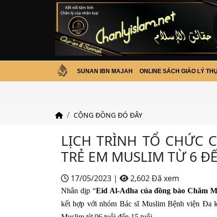
SUNAN IBN MAJAH
ONLINE SÁCH GIÁO LÝ TH
CỘNG ĐỒNG ĐÓ ĐÂY
LỊCH TRÌNH TỔ CHỨC 
TRẺ EM MUSLIM TỪ 6 ĐẾ
17/05/2023
|
2,602 Đã xem
Nhân dịp “
Eid Al-Adha của đồng bào Chăm M
kết hợp với nhóm Bác sĩ Muslim Bệnh viện Đa k
Muslim từ 06 tuổi đến 15 tuổi.