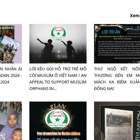
Xem
ỆN NHÂN ÁI
LỜI KÊU GỌI HỖ TRỢ TRẺ MỒ
THƯ NGÕ KẾT NỐI
DAN 2024 -
CÔI MUSLIM Ở VIỆT NAM / AN
THƯƠNG ĐẾN EM M
2024
APPEAL TO SUPPORT MUSLIM
MÁCH KA RIÊM XUÂ
ORPHANS IN...
ĐỒNG NAI