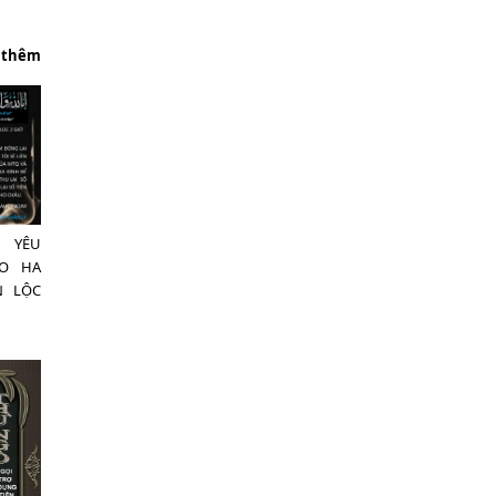
 thêm
 YÊU
O HA
N LỘC