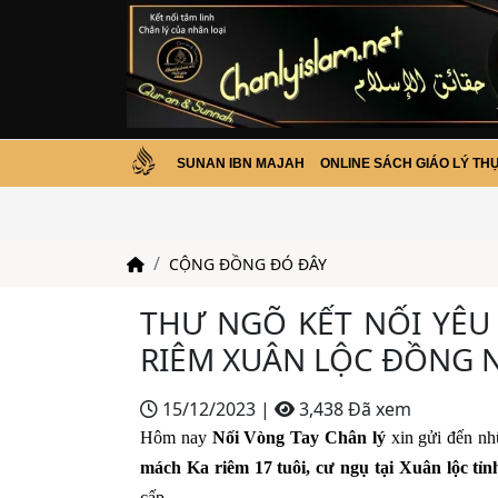
SUNAN IBN MAJAH
ONLINE SÁCH GIÁO LÝ TH
CỘNG ĐỒNG ĐÓ ĐÂY
THƯ NGÕ KẾT NỐI YÊ
RIÊM XUÂN LỘC ĐỒNG 
15/12/2023
|
3,438 Đã xem
Hôm nay
Nối Vòng Tay Chân lý
xin gửi đến nh
mách Ka riêm 17 tuôi, cư ngụ tại Xuân lộc tỉ
cấp,