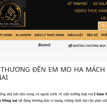
AT TAWHID
AS SAL
VIDEO THỰC HÀN
Lời
search
ỰC HÀNH
AL HADITH
GIÁO LÝ THỰC HÀNH
GIÁO LUẬT
TIỂU SỬ
PHÂ
Bismillah-ir Rohman-ir Rohim / Assa
NHỮNG CHƯƠNG MỤC 
U THƯƠNG ĐẾN EM MO HA MÁCH
NAI
ững nhà hảo tâm trong và ngoài nước về một trường hợp em
Chàm 
nh Đồng nai
rất đáng thương tâm vì mang chứng bịnh tim cần phải m