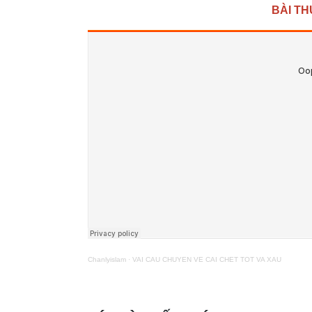
BÀI TH
Chanlyislam
·
VAI CAU CHUYEN VE CAI CHET TOT VA XAU