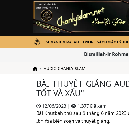
SUNAN IBN MAJAH
ONLINE SÁCH GIÁO LÝ TH
Bismillah-ir Rohman-
AUDIO CHANLYISLAM
BÀI THUYẾT GIẢNG AUD
TỐT VÀ XẤU"
12/06/2023
|
1,377 Đã xem
Bài Khutbah thứ sau 9 tháng 6 năm 2023
Ibn Ysa biên soạn và thuyết giảng.