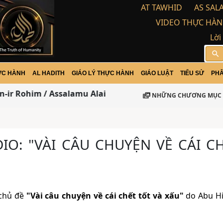
AT TAWHID
AS SAL
VIDEO THỰC HÀN
Lời
search
ỰC HÀNH
AL HADITH
GIÁO LÝ THỰC HÀNH
GIÁO LUẬT
TIỂU SỬ
PHÂ
ir Rohim / Assalamu Alaikum Warohma tulloh wabaraka
NHỮNG CHƯƠNG MỤC 
IO: "VÀI CÂU CHUYỆN VỀ CÁI C
 chủ đề
"Vài câu chuyện về cái chết tốt và xấu"
do Abu H