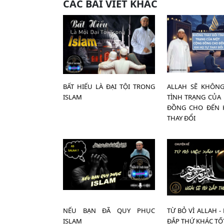
CÁC BÀI VIẾT KHÁC
BẤT HIẾU LÀ ĐẠI TỘI TRONG
ALLAH SẼ KHÔNG
ISLAM
TÌNH TRẠNG CỦA
ĐỒNG CHO ĐẾN 
THAY ĐỔI
NẾU BẠN ĐÃ QUY PHỤC
TỪ BỎ VÌ ALLAH -
ISLAM
ĐẮP THỨ KHÁC TỐ