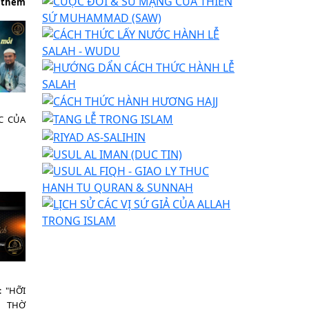
 thêm
C CỦA
 "HỠI
 THỜ