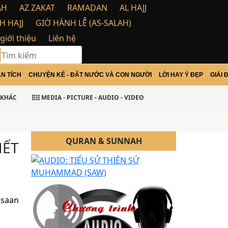
AH
AZ ZAKAT
RAMADAN
AL HAJJ
H HAJJ
GIỜ HÀNH LỄ (AS-SALAH)
 giới thiệu
Liên hệ
N TÍCH
CHUYỆN KỂ - ĐẤT NƯỚC VÀ CON NGƯỜI
LỜI HAY Ý ĐẸP
GIẢI 
tu
KHÁC
MEDIA - PICTURE - AUDIO - VIDEO
QURAN & SUNNAH
HẾT
isaan