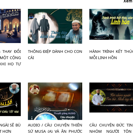
Xem
 THAY ĐỔI
THÔNG ĐIỆP DÀNH CHO CON
HÀNH TRÌNH KẾT THÚ
 MỘT CỘNG
CÁI
MỖI LINH HỒN
KHI HỌ TỰ
 NGÀI SẼ BÙ
AUDIO / CÂU CHUYỆN THIÊN
CÂU CHUYỆN ĐỨC TIN:
T HƠN
SỨ MUSA (A) VÀ ÂN PHƯỚC
NHÓM NGƯỜI TÔN