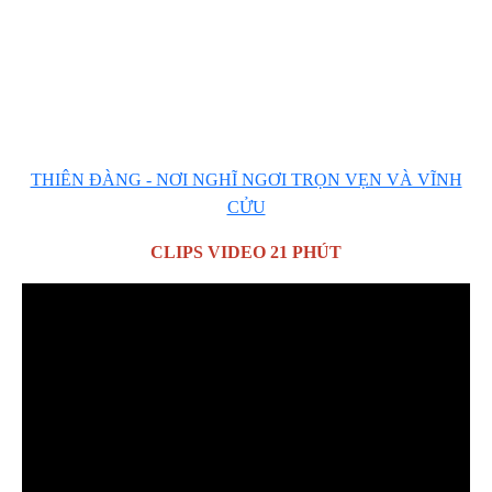
THIÊN ĐÀNG - NƠI NGHĨ NGƠI TRỌN VẸN VÀ VĨNH
CỬU
CLIPS VIDEO 21 PHÚT