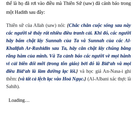
thế là họ đã rơi vào điều mà Thiên Sứ (saw) đã cảnh báo trong
một Hadith sau đây:
Thiên sứ của Allah (saw) nói:
{
Chắc chắn cuộc sống sau này
các người sẽ thấy rất nhiều điều tranh cải. Khi đó, các người
hãy bám chặt lấy Sunnah của Ta và Sunnah của các Al-
Khalifah Ar-Rashidin sau Ta, hãy cắn chặt lấy chúng bằng
răng hàm của mình. Và Ta cảnh báo các người về mọi hành
vi cải biên đổi mới (trong tôn giáo) bởi đó là Bid‘ah và mọi
điều Bid‘ah là lầm đường lạc lối.
}
và học giả An-Nasa-i ghi
thêm:
{
và tất cả lệch lạc vào Hoả Ngục.
}
(Al-Albani xác thực là
Sahih).