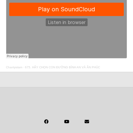
Chanlyislam
·
675. HÃY CHỌN CON ĐƯỜNG BÌNH AN VÀ ÂN PHÚC